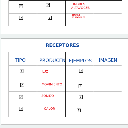
TIMBRES
SONIDO
?
ACÚSTICOS
?
ALTAVOCES
ESTUFAS
TÉRMICOS
CALOR
TOSTADORES
?
?
RECEPTORES
TIPO
IMAGEN
PRODUCEN
EJEMPLOS
BOMBILLAS
?
LUMINOSOS
?
LUZ
LÁMPARAS
MOVIMIENTO
MOTORES
MECÁNICOS
?
?
ELÉCTRICOS
TIMBRES
SONIDO
ACÚSTICOS
?
?
ALTAVOCES
CALOR
TÉRMICOS
?
ESTUFAS
?
TOSTADORES