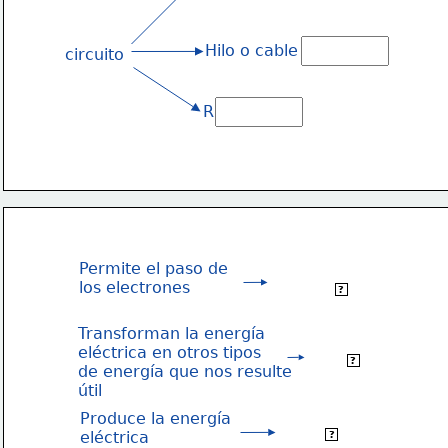
Hilo o cable
circuito
R
Permite el paso de
cable o hilo
los electrones
?
conductor
Transforman la energía
eléctrica en otros tipos
receptores
?
de energía que nos resulte
útil
Produce la energía 
generador
eléctrica
?