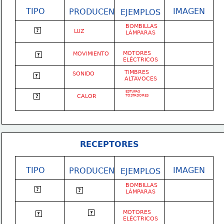
TIPO
IMAGEN
PRODUCEN
EJEMPLOS
BOMBILLAS
LUMINOSOS
?
LUZ
LÁMPARAS
MOTORES
MOVIMIENTO
MECÁNICOS
?
ELÉCTRICOS
TIMBRES
SONIDO
ACÚSTICOS
?
ALTAVOCES
ESTUFAS
CALOR
TÉRMICOS
TOSTADORES
?
RECEPTORES
TIPO
IMAGEN
PRODUCEN
EJEMPLOS
BOMBILLAS
LUMINOSOS
?
LUZ
?
LÁMPARAS
MOTORES
MOVIMIENTO
?
MECÁNICOS
?
ELÉCTRICOS