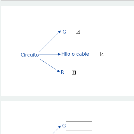
G
enerador
?
Hilo o cable
conductor
Circuito
?
R
eceptor
?
G