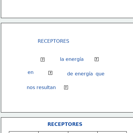
RECEPTORES
la energía
eléctrica
Transforman
?
?
en 
otros tipos
de 
energía
que
?
nos resultan
útiles.
?
RECEPTORES