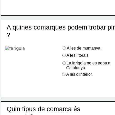
A quines comarques podem trobar pins
?
A les de muntanya.
A les litorals.
La farigola no es troba a
     Catalunya.
A les d'interior.
Quin tipus de comarca és  