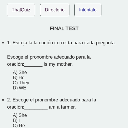
ThatQuiz
Directorio
Inténtalo
FINAL TEST
1.
Escoja la la opción correcta para cada pregunta.
Escoge el pronombre adecuado para la
oración:_______ is my mother.
A) She
B) He
C) They
D) WE
2.
Escoge el pronombre adecuado para la
oración:_________ am a farmer.
A) She
B) I
C) He