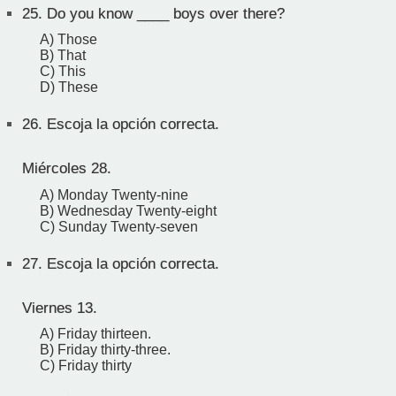
25.
Do you know ____ boys over there?
A) Those
B) That
C) This
D) These
26.
Escoja la opción correcta.
Miércoles 28.
A) Monday Twenty-nine
B) Wednesday Twenty-eight
C) Sunday Twenty-seven
27.
Escoja la opción correcta.
Viernes 13.
A) Friday thirteen.
B) Friday thirty-three.
C) Friday thirty