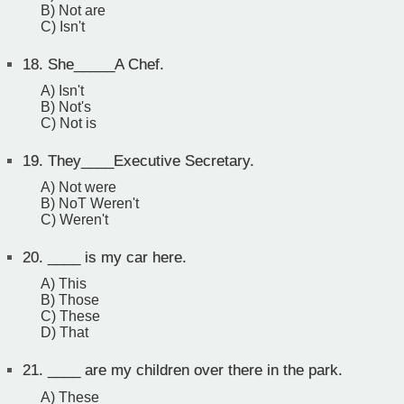
B) Not are
C) Isn't
18.
She_____A Chef.
A) Isn't
B) Not's
C) Not is
19.
They____Executive Secretary.
A) Not were
B) NoT Weren't
C) Weren't
20.
____ is my car here.
A) This
B) Those
C) These
D) That
21.
____ are my children over there in the park.
A) These