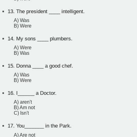
13.
The president ____ intelligent.
A) Was
B) Were
14.
My sons ____ plumbers.
A) Were
B) Was
15.
Donna ____ a good chef.
A) Was
B) Were
16.
I______ a Doctor.
A) aren't
B) Am not
C) Isn't
17.
You_______ in the Park.
A) Are not