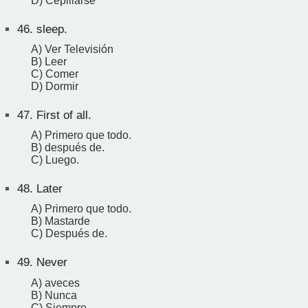
D) Cepillarse
46.
sleep.
A) Ver Televisión
B) Leer
C) Comer
D) Dormir
47.
First of all.
A) Primero que todo.
B) después de.
C) Luego.
48.
Later
A) Primero que todo.
B) Mastarde
C) Después de.
49.
Never
A) aveces
B) Nunca
C) Siempre