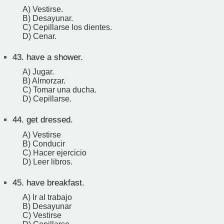
A) Vestirse.
B) Desayunar.
C) Cepillarse los dientes.
D) Cenar.
43.
have a shower.
A) Jugar.
B) Almorzar.
C) Tomar una ducha.
D) Cepillarse.
44.
get dressed.
A) Vestirse
B) Conducir
C) Hacer ejercicio
D) Leer libros.
45.
have breakfast.
A) Ir al trabajo
B) Desayunar
C) Vestirse