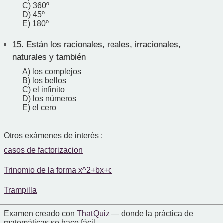
C) 360º
D) 45º
E) 180º
15.
Están los racionales, reales, irracionales,
naturales y también
A) los complejos
B) los bellos
C) el infinito
D) los números
E) el cero
Otros exámenes de interés :
casos de factorizacion
Trinomio de la forma x^2+bx+c
Trampilla
Examen creado con
That Quiz
— donde la práctica de
matemáticas se hace fácil.