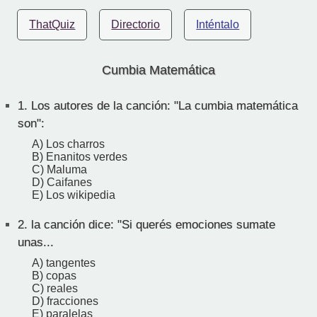
ThatQuiz
Directorio
Inténtalo
Cumbia Matemática
1.
Los autores de la canción: "La cumbia matemática
son":
A) Los charros
B) Enanitos verdes
C) Maluma
D) Caifanes
E) Los wikipedia
2.
la canción dice: "Si querés emociones sumate
unas...
A) tangentes
B) copas
C) reales
D) fracciones
E) paralelas