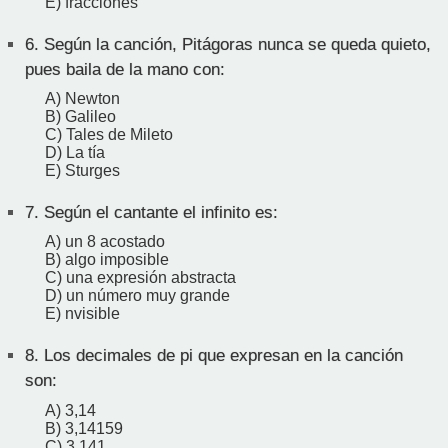
E) fracciones
6.
Según la canción, Pitágoras nunca se queda quieto,
pues baila de la mano con:
A) Newton
B) Galileo
C) Tales de Mileto
D) La tía
E) Sturges
7.
Según el cantante el infinito es:
A) un 8 acostado
B) algo imposible
C) una expresión abstracta
D) un número muy grande
E) nvisible
8.
Los decimales de pi que expresan en la canción
son:
A) 3,14
B) 3,14159
C) 3,141