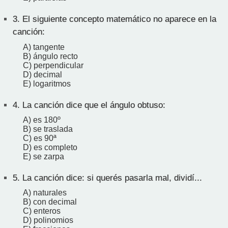
3.
El siguiente concepto matemático no aparece en la
canción:
A) tangente
B) ángulo recto
C) perpendicular
D) decimal
E) logaritmos
4.
La canción dice que el ángulo obtuso:
A) es 180º
B) se traslada
C) es 90ª
D) es completo
E) se zarpa
5.
La canción dice: si querés pasarla mal, dividí...
A) naturales
B) con decimal
C) enteros
D) polinomios