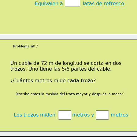
Equivalen a             latas de refresco
Problema nº 7
Un cable de 72 m de longitud se corta en dos
trozos. Uno tiene las 5/6 partes del cable.
¿Cuántos metros mide cada trozo?  
(Escribe antes la medida del trozo mayor y después la menor)
Los trozos miden           metros y           metros   