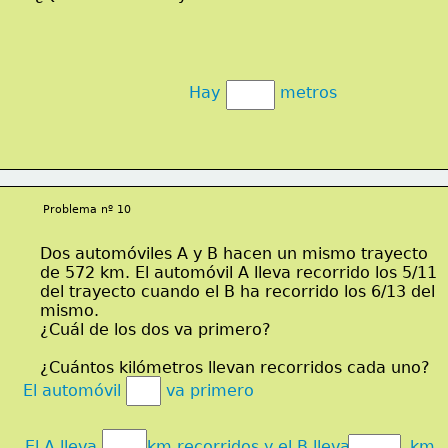
Hay            metros
Problema nº 10
Dos automóviles A y B hacen un mismo trayecto
de 572 km. El automóvil A lleva recorrido los 5/11
del trayecto cuando el B ha recorrido los 6/13 del
mismo.
¿Cuál de los dos va primero?
¿Cuántos kilómetros llevan recorridos cada uno?
El automóvil         va primero
El A lleva          km recorridos y el B lleva            km