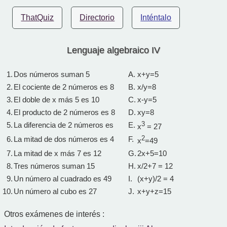
ThatQuiz
Directorio
Inténtalo
Lenguaje algebraico IV
1.
Dos números suman 5
A.
x+y=5
2.
El cociente de 2 números es 8
B.
x/y=8
3.
El doble de x más 5 es 10
C.
x-y=5
4.
El producto de 2 números es 8
D.
xy=8
5.
La diferencia de 2 números es
E.
3
x
= 27
6.
La mitad de dos números es 4
F.
2
x
=49
7.
La mitad de x más 7 es 12
G.
2x+5=10
8.
Tres números suman 15
H.
x/2+7 = 12
9.
Un número al cuadrado es 49
I.
(x+y)/2 = 4
10.
Un número al cubo es 27
J.
x+y+z=15
Otros exámenes de interés :