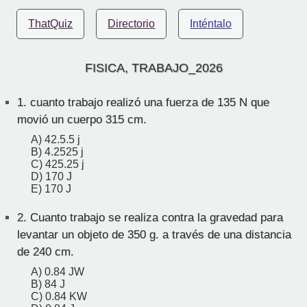
ThatQuiz
Directorio
Inténtalo
FISICA, TRABAJO_2026
1.
cuanto trabajo realizó una fuerza de 135 N que
movió un cuerpo 315 cm.
A) 42.5.5 j
B) 4.2525 j
C) 425.25 j
D) 170 J
E) 170 J
2.
Cuanto trabajo se realiza contra la gravedad para
levantar un objeto de 350 g. a través de una distancia
de 240 cm.
A) 0.84 JW
B) 84 J
C) 0.84 KW