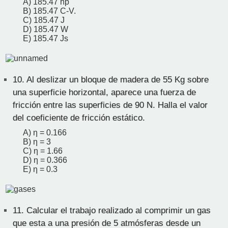
A) 185.47 hp
B) 185.47 C-V.
C) 185.47 J
D) 185.47 W
E) 185.47 Js
10.
Al deslizar un bloque de madera de 55 Kg sobre
una superficie horizontal, aparece una fuerza de
fricción entre las superficies de 90 N. Halla el valor
del coeficiente de fricción estático.
A) η = 0.166
B) η = 3
C) η = 1.66
D) η = 0.366
E) η = 0.3
11.
Calcular el trabajo realizado al comprimir un gas
que esta a una presión de 5 atmósferas desde un