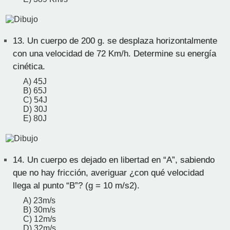
13.
Un cuerpo de 200 g. se desplaza horizontalmente
con una velocidad de 72 Km/h. Determine su energía
cinética.
A) 45J
B) 65J
C) 54J
D) 30J
E) 80J
14.
Un cuerpo es dejado en libertad en “A”, sabiendo
que no hay fricción, averiguar ¿con qué velocidad
llega al punto “B”? (g = 10 m/s2).
A) 23m/s
B) 30m/s
C) 12m/s
D) 32m/s