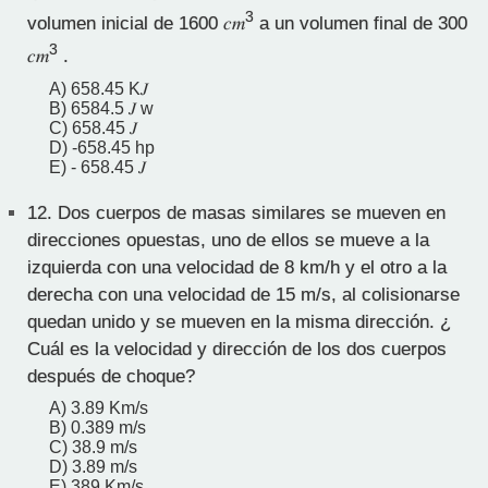
3
volumen inicial de 1600 𝑐𝑚
a un volumen final de 300
3
𝑐𝑚
.
A) 658.45 K𝐽
B) 6584.5 𝐽 w
C) 658.45 𝐽
D) -658.45 hp
E) - 658.45 𝐽
12.
Dos cuerpos de masas similares se mueven en
direcciones opuestas, uno de ellos se mueve a la
izquierda con una velocidad de 8 km/h y el otro a la
derecha con una velocidad de 15 m/s, al colisionarse
quedan unido y se mueven en la misma dirección. ¿
Cuál es la velocidad y dirección de los dos cuerpos
después de choque?
A) 3.89 Km/s
B) 0.389 m/s
C) 38.9 m/s
D) 3.89 m/s
E) 389 Km/s