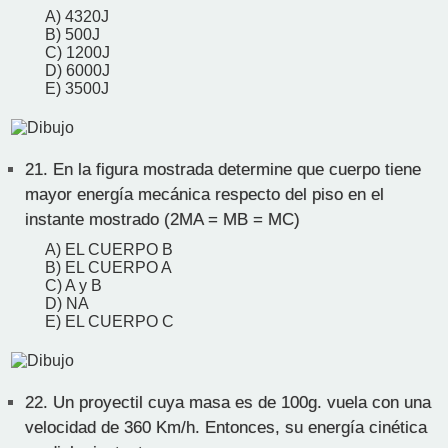
A) 4320J
B) 500J
C) 1200J
D) 6000J
E) 3500J
21.
En la figura mostrada determine que cuerpo tiene
mayor energía mecánica respecto del piso en el
instante mostrado (2MA = MB = MC)
A) EL CUERPO B
B) EL CUERPO A
C) A y B
D) NA
E) EL CUERPO C
22.
Un proyectil cuya masa es de 100g. vuela con una
velocidad de 360 Km/h. Entonces, su energía cinética