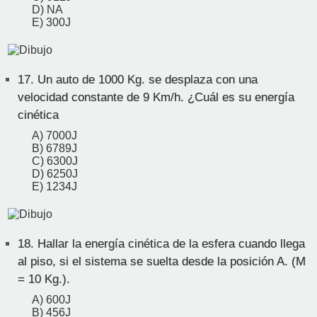
D) NA
E) 300J
17.
Un auto de 1000 Kg. se desplaza con una
velocidad constante de 9 Km/h. ¿Cuál es su energía
cinética
A) 7000J
B) 6789J
C) 6300J
D) 6250J
E) 1234J
18.
Hallar la energía cinética de la esfera cuando llega
al piso, si el sistema se suelta desde la posición A. (M
= 10 Kg.).
A) 600J
B) 456J