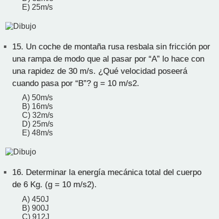
E) 25m/s
15.
Un coche de montaña rusa resbala sin fricción por
una rampa de modo que al pasar por “A” lo hace con
una rapidez de 30 m/s. ¿Qué velocidad poseerá
cuando pasa por “B”? g = 10 m/s2.
A) 50m/s
B) 16m/s
C) 32m/s
D) 25m/s
E) 48m/s
16.
Determinar la energía mecánica total del cuerpo
de 6 Kg. (g = 10 m/s2).
A) 450J
B) 900J
C) 912J