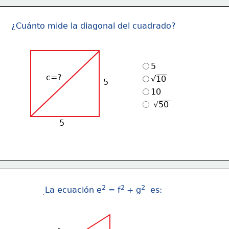
¿Cuánto mide la diagonal del cuadrado?
5
c=?
√10
5
10
 √50
5
2
2 
2
La ecuación e
 = f
+ g
  es: