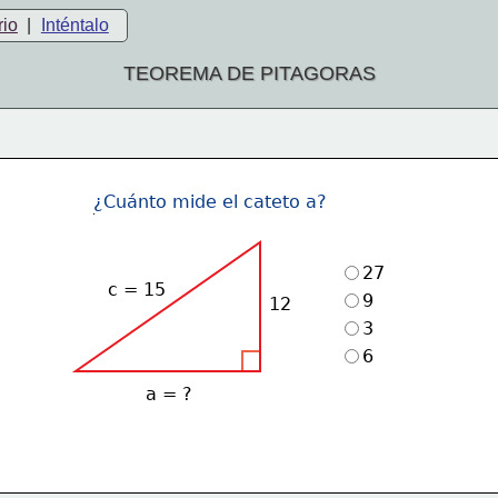
rio
|
Inténtalo
TEOREMA DE PITAGORAS
¿Cuánto mide el cateto a?
27
c = 15
9
12
3
6
a = ?