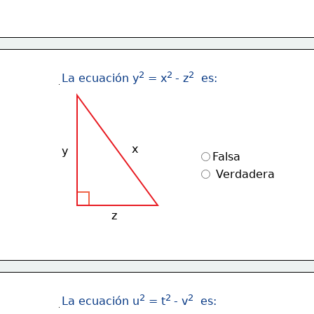
2
2 
2
La ecuación y
 = x
- z
  es:
x
y
Falsa
 Verdadera
z
2
2 
2
La ecuación u
 = t
- v
  es: