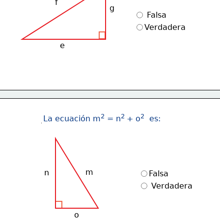
f
g
 Falsa
Verdadera
e
2
2 
2
La ecuación m
 = n
+ o
  es:
m
n
Falsa
 Verdadera
o