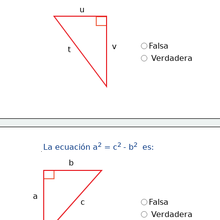
u
Falsa
v
t
 Verdadera
2
2 
2
La ecuación a
 = c
- b
  es:
b
a
c
Falsa
 Verdadera