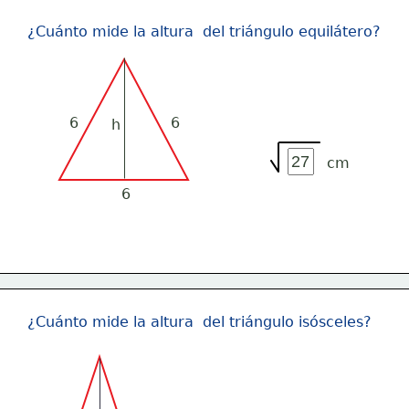
¿Cuánto mide la altura  del triángulo equilátero?
6
6
h
cm
6
¿Cuánto mide la altura  del triángulo isósceles?