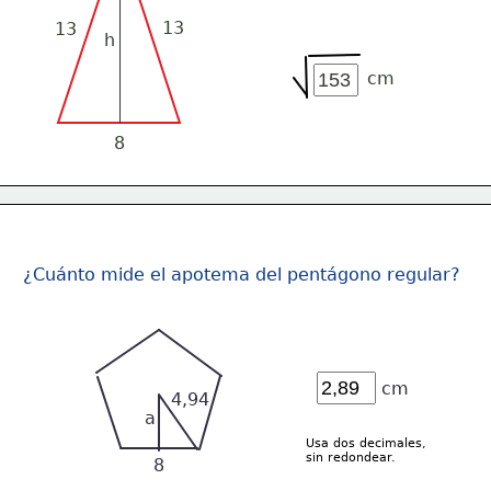
13
13
h
cm
8
¿Cuánto mide el apotema del pentágono regular? 
cm
4,94
a
Usa dos decimales,
sin redondear.
8