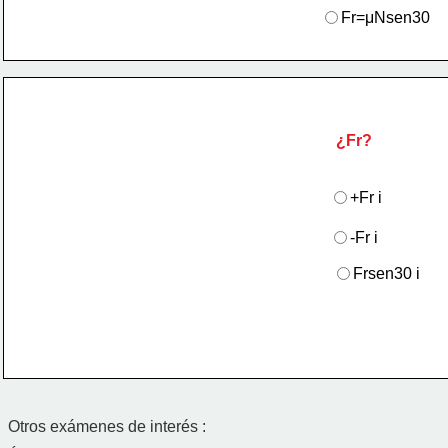
Fr=μNsen30
¿Fr?
+Fr i
-Fr i
Frsen30 i
Otros exámenes de interés :