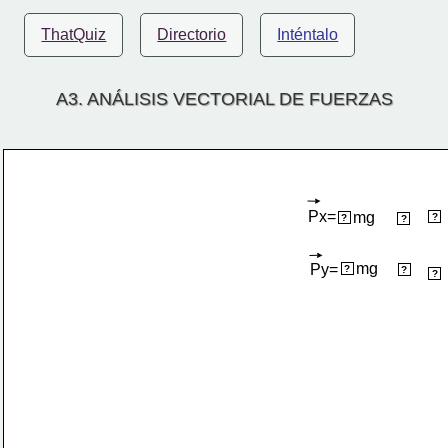
ThatQuiz
Directorio
Inténtalo
A3. ANÁLISIS VECTORIAL DE FUERZAS
Px=
mg
i
+
sen30
?
?
?
mg
Py=
-
cos30
?
?
j
?