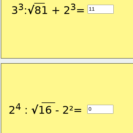
3
3
3
:
√
81 + 2
=
4
2
 : 
√
16 - 2²=