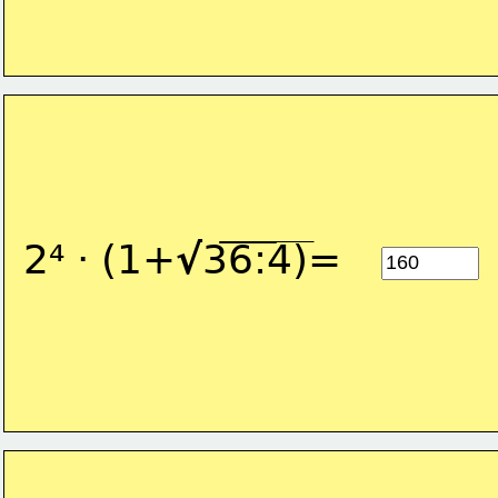
2⁴ · (1+
√
36:4)=