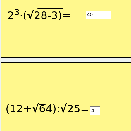
3
2
·(
√
28-3)=
(12+
√
64):
√
25=