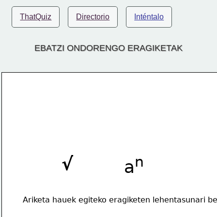
ThatQuiz
Directorio
Inténtalo
EBATZI ONDORENGO ERAGIKETAK
n
√
a
Ariketa hauek egiteko eragiketen lehentasunari be