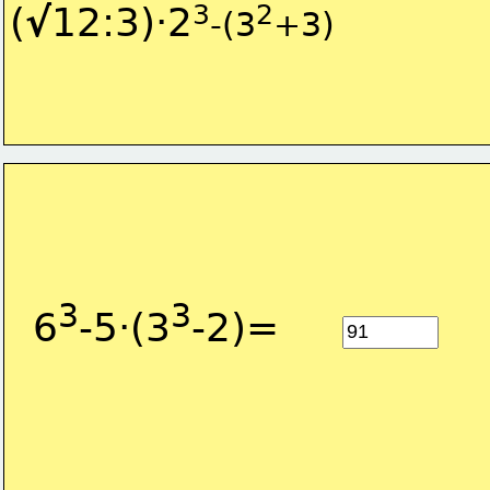
3
2
(
√
12:3)·2
-(3
+3)
3
3
6
-5·(3
-2)=