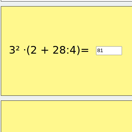
3² ·(2 + 28:4)=