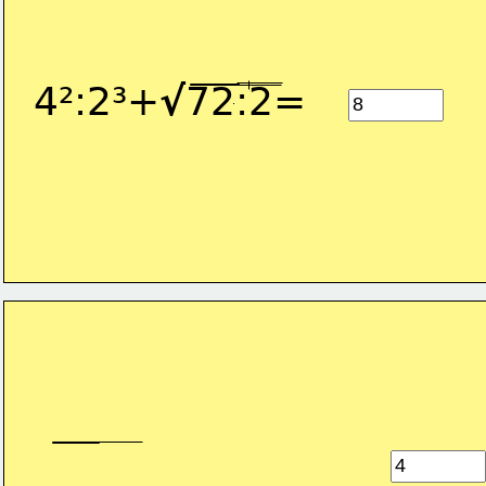
4²:2³+
√
72:2=