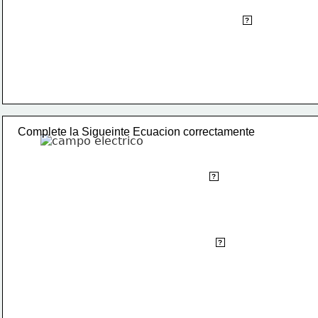
ε
o
?
Complete la Sigueinte Ecuacion correctamente
σ
?
ε
o
?