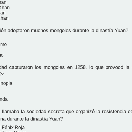
han
Khan
Kan
Khan
ión adoptaron muchos mongoles durante la dinastía Yuan?
ismo
mo
d capturaron los mongoles en 1258, lo que provocó la d
í?
inopla
nda
lamaba la sociedad secreta que organizó la resistencia co
na durante la dinastía Yuan?
 Fénix Roja