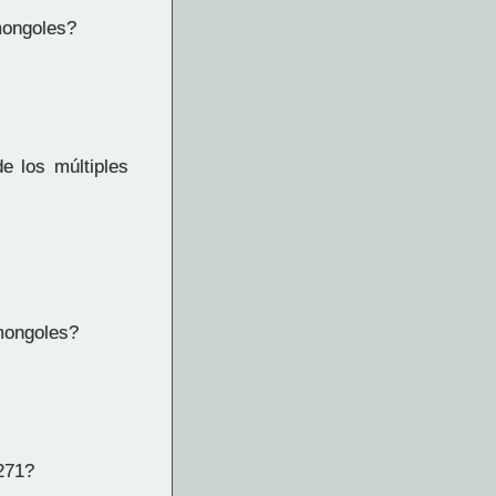
mongoles?
 los múltiples
mongoles?
271?