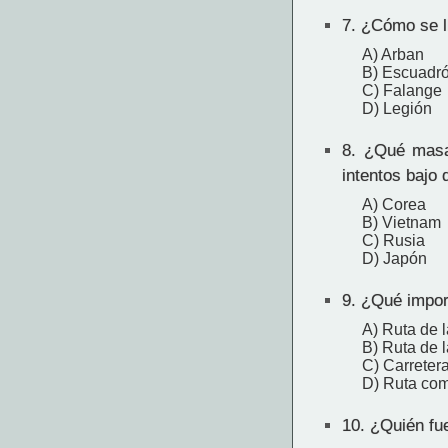
7.
¿Cómo se ll
A) Arban
B) Escuadr
C) Falange
D) Legión
8.
¿Qué masa d
intentos bajo 
A) Corea
B) Vietnam
C) Rusia
D) Japón
9.
¿Qué import
A) Ruta de 
B) Ruta de l
C) Carreter
D) Ruta com
10.
¿Quién fue