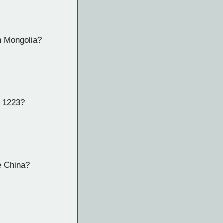
n Mongolia?
n 1223?
e China?