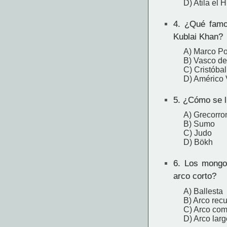
D) Atila el 
4.
¿Qué famoso
Kublai Khan?
A) Marco Po
B) Vasco d
C) Cristóba
D) Américo
5.
¿Cómo se ll
A) Grecorr
B) Sumo
C) Judo
D) Bökh
6.
Los mongole
arco corto?
A) Ballesta
B) Arco rec
C) Arco co
D) Arco larg