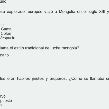
Huno
 explorador europeo viajó a Mongolia en el siglo XIII 
lo
e Gama
l Colón
 Vespucio
ama el estilo tradicional de lucha mongola?
omano
s eran hábiles jinetes y arqueros. ¿Cómo se llamaba su
urvo
mpuesto
o