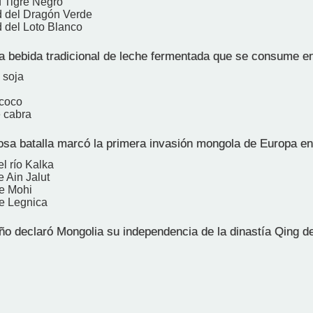
 Tigre Negro
 del Dragón Verde
 del Loto Blanco
a bebida tradicional de leche fermentada que se consume e
 soja
 coco
 cabra
a batalla marcó la primera invasión mongola de Europa e
el río Kalka
e Ain Jalut
de Mohi
de Legnica
o declaró Mongolia su independencia de la dinastía Qing d