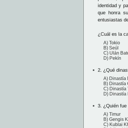
identidad y p
que honra su
entusiastas de
¿Cuál es la c
A) Tokio
B) Seúl
C) Ulán Bat
D) Pekín
2.
¿Qué dinast
A) Dinastía
B) Dinastía
C) Dinastía
D) Dinastía
3.
¿Quién fue 
A) Timur
B) Gengis 
C) Kublai K