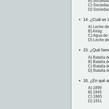
B) Sociedad
C) Sociedad
D) Sociedad
14.
¿Cuál es l
A) Leche de
B) Airag
C) Agua de
D) Leche de
15.
¿Qué famos
A) Batalla d
B) Batalla d
C) Batalla 
D) Batalla 
16.
¿En qué añ
A) 1899
B) 1945
C) 1865
D) 1911