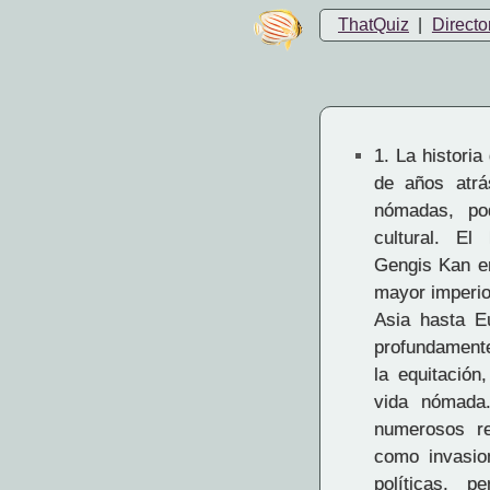
ThatQuiz
|
Directo
1.
La historia
de años atrá
nómadas, pod
cultural. El
Gengis Kan en 
mayor imperio
Asia hasta E
profundamente
la equitación
vida nómada
numerosos re
como invasio
políticas, 