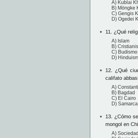
A) Kublai K
B) Möngke 
C) Gengis 
D) Ogedei 
11.
¿Qué relig
A) Islam
B) Cristian
C) Budismo
D) Hinduis
12.
¿Qué ciuda
califato abbas
A) Constant
B) Bagdad
C) El Cairo
D) Samarca
13.
¿Cómo se l
mongol en Chi
A) Sociedad