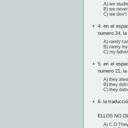
A) we studi
B) we never
C) we don’t
4.
en el espac
numero 24, la
A) rarely ca
B) rarely my
C) my fathe
5.
en el espac
numero 21, la
A) they alwa
B) they didn
C) they didn
6.
la traducció
ELLOS NO O
A) C.O They 