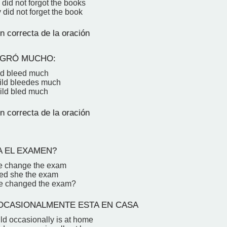
did not forgot the books
did not forget the book
n correcta de la oración
NGRÓ MUCHO:
ld bleed much
ild bleedes much
ild bled much
n correcta de la oración
A EL EXAMEN?
e change the exam
ed she the exam
he changed the exam?
OCASIONALMENTE ESTA EN CASA
ild occasionally is at home