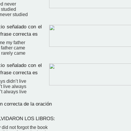
ed never
 studied
 never studied
io señalado con el
 frase correcta es
me my father
 father came
r rarely came
io señalado con el
 frase correcta es
ys didn’t live
’t live always
’t always live
n correcta de la oración
LVIDARON LOS LIBROS:
did not forgot the book