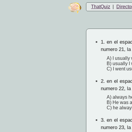
ThatQuiz
|
Directo
1.
en el espac
numero 21, la
A) I usually
B) usually I
C) I went us
2.
en el espac
numero 22, la
A) always h
B) He was 
C) he alwa
3.
en el espac
numero 23, la