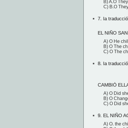
B) A.O They 
C) B.O They 
7.
la traducció
EL NIÑO SA
A) O He chi
B) O The ch
C) O The ch
8.
la traducció
CAMBIÓ ELL
A) O Did sh
B) O Chang
C) O Did s
9.
EL NIÑO A
A) O. the ch