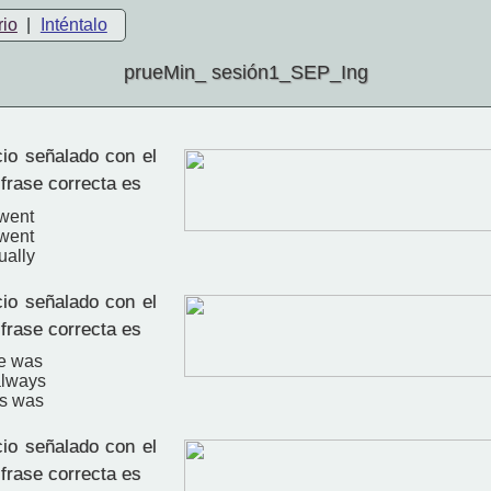
rio
|
Inténtalo
prueMin_ sesión1_SEP_Ing
io señalado con el
 frase correcta es
 went
 went
ually
io señalado con el
 frase correcta es
e was
always
ys was
io señalado con el
 frase correcta es