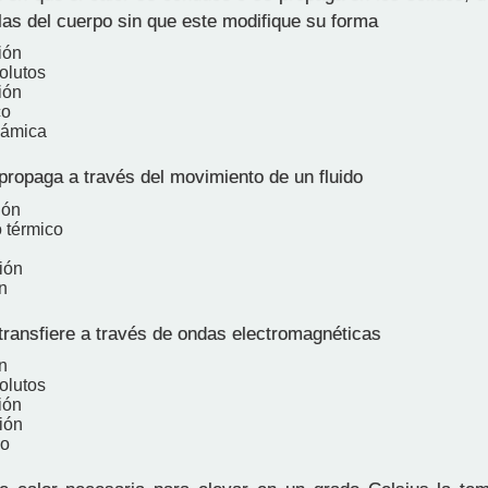
las del cuerpo sin que este modifique su forma
ión
olutos
ión
co
námica
propaga a través del movimiento de un fluido
ión
o térmico
ión
n
transfiere a través de ondas electromagnéticas
n
olutos
ión
ión
co