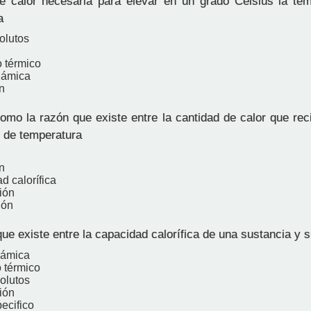
 calor necesaria para elevar en un grado Celsius la te
a
olutos
o térmico
námica
n
omo la razón que existe entre la cantidad de calor que rec
 de temperatura
n
d calorífica
ión
ión
ue existe entre la capacidad calorífica de una sustancia y
námica
o térmico
olutos
ión
ecifico