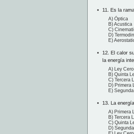
11.
Es la rama 
A) Óptica
B) Acustica
C) Cinemat
D) Termodi
E) Aerostati
12.
El calor s
la energía int
A) Ley Cero
B) Quinta L
C) Tercera 
D) Primera 
E) Segunda 
13.
La energía
A) Primera 
B) Tercera 
C) Quinta L
D) Segunda 
E) Ley Cero