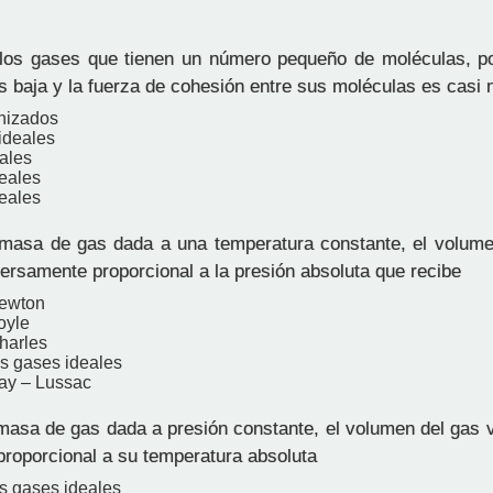
os gases que tienen un número pequeño de moléculas, po
s baja y la fuerza de cohesión entre sus moléculas es casi n
nizados
ideales
ales
eales
reales
asa de gas dada a una temperatura constante, el volume
ersamente proporcional a la presión absoluta que recibe
Newton
oyle
harles
os gases ideales
ay – Lussac
asa de gas dada a presión constante, el volumen del gas 
proporcional a su temperatura absoluta
os gases ideales