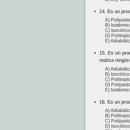
14.
Es un proc
A) Polipast
B) Isotérmic
C) Isocórico
D) Politropi
E) Adiabáti
15.
Es un proc
realiza ningún
A) Adiabáti
B) Isocórico
C) Politropi
D) Polipast
E) Isotérmic
16.
Es un proc
A) Adiabáti
B) Politropi
C) Polipast
D) Isocórico