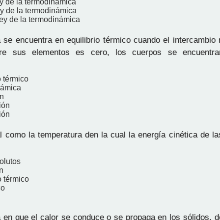
ey de la termodinámica
ey de la termodinámica
ley de la termodinámica
se encuentra en equilibrio térmico cuando el intercambio 
ntre sus elementos es cero, los cuerpos se encuent
o térmico
námica
n
ión
ión
l como la temperatura den la cual la energía cinética de l
olutos
n
o térmico
co
 en que el calor se conduce o se propaga en los sólidos, d