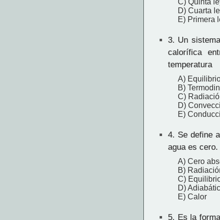
C) Quinta l
D) Cuarta l
E) Primera 
3.
Un sistema 
calorífica e
temperatura
A) Equilibri
B) Termodi
C) Radiació
D) Convecc
E) Conducc
4.
Se define a
agua es cero.
A) Cero abs
B) Radiació
C) Equilibri
D) Adiabáti
E) Calor
5.
Es la forma