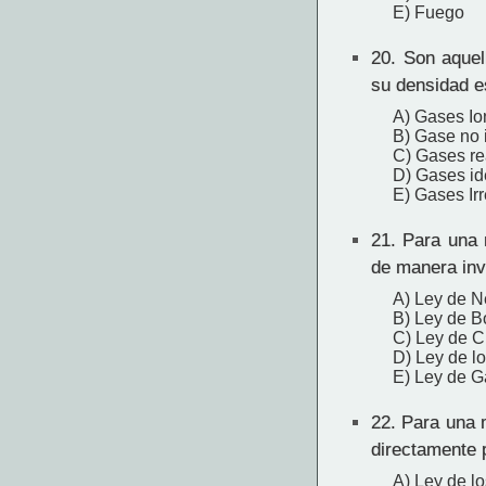
E) Fuego
20.
Son aquell
su densidad e
A) Gases Io
B) Gase no 
C) Gases re
D) Gases id
E) Gases Ir
21.
Para una m
de manera inv
A) Ley de 
B) Ley de B
C) Ley de C
D) Ley de l
E) Ley de G
22.
Para una m
directamente 
A) Ley de l