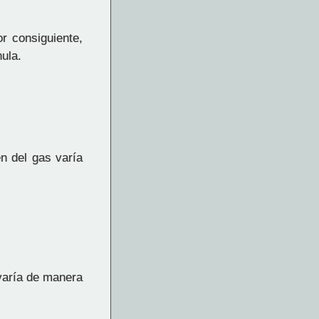
r consiguiente,
ula.
n del gas varía
varía de manera