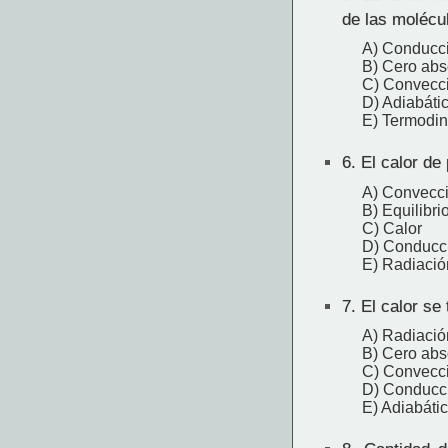
de las molécu
A) Conducc
B) Cero abs
C) Convecc
D) Adiabáti
E) Termodi
6.
El calor de 
A) Convecc
B) Equilibri
C) Calor
D) Conducc
E) Radiació
7.
El calor se 
A) Radiació
B) Cero abs
C) Convecc
D) Conducc
E) Adiabáti