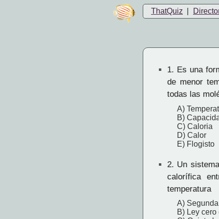
ThatQuiz
|
Directo
1.
Es una form
de menor tem
todas las mol
A) Temperat
B) Capacida
C) Caloria
D) Calor
E) Flogisto
2.
Un sistema 
calorífica e
temperatura
A) Segunda 
B) Ley cero