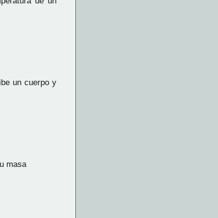
mperatura de un
ibe un cuerpo y
 su masa