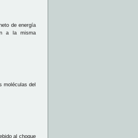
neto de energía
ran a la misma
as moléculas del
ebido al choque