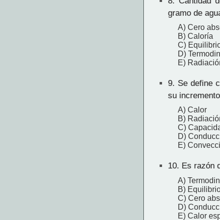
8.
Cantidad de
gramo de agu
A) Cero abs
B) Caloría
C) Equilibri
D) Termodi
E) Radiació
9.
Se define c
su incremento
A) Calor
B) Radiació
C) Capacida
D) Conducc
E) Convecc
10.
Es razón q
A) Termodi
B) Equilibri
C) Cero abs
D) Conducc
E) Calor esp