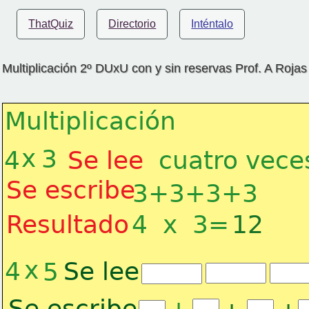
ThatQuiz
Directorio
Inténtalo
Multiplicación 2º DUxU con y sin reservas Prof. A Rojas
Multiplicación
x
3
4
Se lee
cuatro vece
Se escribe
3+3+3+3
Resultado
4  x  3=
12
x
4
Se lee
5
Se escribe