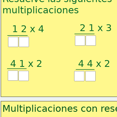
multiplicaciones
2 1 x 3
1 2 x 4
4 1 x 2
4 4 x 2
Multiplicaciones con res