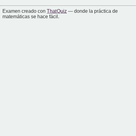
Examen creado con
That Quiz
— donde la práctica de
matemáticas se hace fácil.