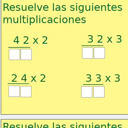
Resuelve las siguientes
multiplicaciones
3 2 x 3
4 2 x 2
2 4 x 2
3 3 x 3
Resuelve las siguientes