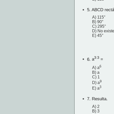
5.
ABCD rectán
A) 115°
B) 90°
C) 295°
D) No existe
E) 45°
3:3
6.
a
=
6
A) a
B) a
C) 1
9
D) a
3
E) a
7.
Resulta.
A) 2
B) 3