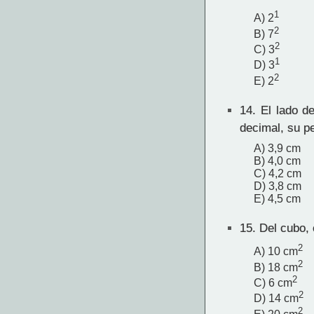
1
A) 2
2
B) 7
2
C) 3
1
D) 3
2
E) 2
14.
El lado de
decimal, su p
A) 3,9 cm
B) 4,0 cm
C) 4,2 cm
D) 3,8 cm
E) 4,5 cm
15.
Del cubo, 
2
A) 10 cm
2
B) 18 cm
2
C) 6 cm
2
D) 14 cm
2