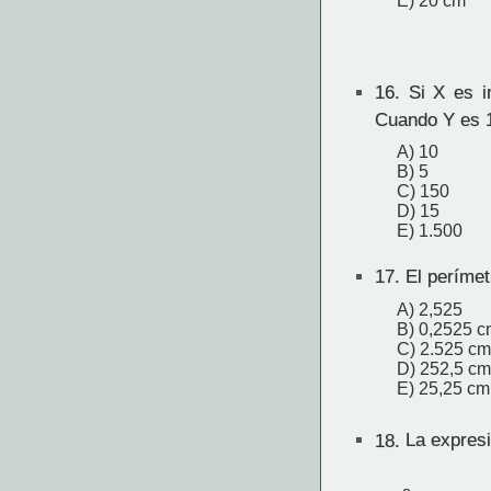
E) 20 cm
16.
Si X es in
Cuando Y es 1
A) 10
B) 5
C) 150
D) 15
E) 1.500
17.
El perímet
A) 2,525
B) 0,2525 c
C) 2.525 cm
D) 252,5 cm
E) 25,25 cm
18.
La expresi