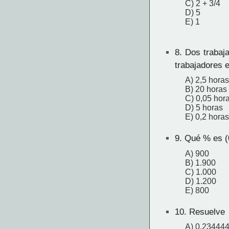
C) 2 + 3/4
D) 5
E) 1
8.
Dos trabaja
trabajadores e
A) 2,5 horas
B) 20 horas
C) 0,05 hor
D) 5 horas
E) 0,2 horas
9.
Qué % es (0,
A) 900
B) 1.900
C) 1.000
D) 1.200
E) 800
10.
Resuelve
A) 0,23444