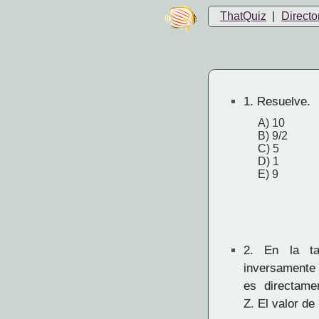
ThatQuiz
|
Directo
1.
Resuelve.
A) 10
B) 9/2
C) 5
D) 1
E) 9
2.
En la ta
inversamente 
es directame
Z. El valor de