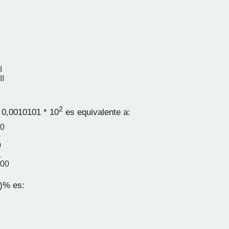
I
II
2
0,0010101 * 10
es equivalente a:
00
0
0
1
000
1)% es: