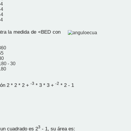
44
44
44
44
tra la medida de <BED con
360
55
30
180 - 30
180
-3
-2
ón 2 * 2 * 2 +
* 3 * 3 +
* 2 - 1
3
 un cuadrado es 2
- 1, su área es: