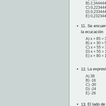
B) 2,34444
C) 0,22344
D) 0,23344
E) 0,23234
11.
Se encuen
la ecucación
A) x + 85 = 
B) x + 30 = 
C) x + 55 = 
D) x + 55 = 
E) x + 80 = 
12.
La expresi
A) 38
B) -16
C) -30
D) -24
E) -26
13.
El lado de