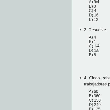
A) 9/4
B) 3
C) 4
D) 16
E) 12
3.
Resuelve.
A) 4
B) 1
C) 1/4
D) 1/8
E) 8
4.
Cinco traba
trabajadores 
A) 60
B) 360
C) 150
D) 240
E) 125