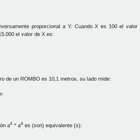
versamente proporcional a Y. Cuando X es 100 el valor 
5.000 el valor de X es:
ro de un ROMBO es 10,1 metros, su lado mide:
m
4
4
ón a
* a
es (son) equivalente (s):