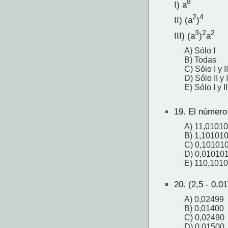
8
I) a
2
4
II) (a
)
3
2
2
III) (a
)
a
A) Sólo I
B) Todas
C) Sólo I y II
D) Sólo II y I
E) Sólo I y II
19.
El número 
A) 11,0101
B) 1,10101
C) 0,10101
D) 0,01010
E) 110,101
20.
(2,5 - 0,0
A) 0,02499
B) 0,01400
C) 0,02490
D) 0,01500