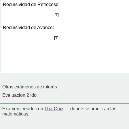
Recursividad de Retroceso:
el problema se resuelva partiendo de la última etapa 
?
hacia la primera.
Recursividad de Avance:
el problema se resuelve partiendo de la primera etapa 
?
hacia la última.
Otros exámenes de interés :
Evaluacion 2 Ido
Examen creado con
That Quiz
— donde se practican las
matemáticas.