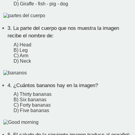
D) Giraffe - fish - pig - dog
3.
La parte del cuerpo que nos muestra la imagen
recibe el nombre de:
A) Head
B) Leg
C) Arm
D) Neck
4.
¿Cuántos bananos hay en la imagen?
A) Thirty bananas
B) Six bananas
C) Forty bananas
D) Five bananas
5.
El saludo de la siguiente imagen traduce al español: