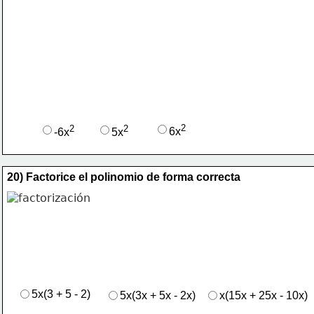
2
2
2
6x
-6x
5x
20) Factorice el polinomio de forma correcta
5x(3 + 5 - 2)
5x(3x + 5x - 2x)
x(15x + 25x - 10x)