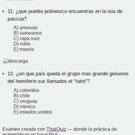
11.
¿que pueblo polinesico encuentras en la isla de
pascua?
A) aniwuas
B) samoanos
C) rapa nuiz
D) rotilo
E) maoris
12.
¿en que país queda el grupo mas grande geiseres
del hemiferio sur llamados el "tatio"?
A) colombia
B) chile
C) uruguay
D) mexico
E) estados unidos
Examen creado con
That Quiz
— donde la práctica de
matemáticas se hace fácil.