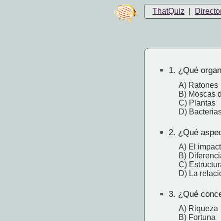
ThatQuiz
|
Directo
1.
¿Qué organ
A) Ratones
B) Moscas de
C) Plantas
D) Bacteria
2.
¿Qué aspecto
A) El impact
B) Diferenci
C) Estructur
D) La relaci
3.
¿Qué concep
A) Riqueza
B) Fortuna