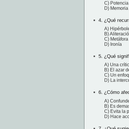
C) Potencia
D) Memoria
4.
¿Qué recurso
A) Hipérbol
B) Aliteraci
C) Metáfora
D) Ironía
5.
¿Qué signifi
A) Una crít
B) El azar d
C) Un enfoq
D) La inter
6.
¿Cómo afecta
A) Confunde 
B) Es demas
C) Evita la
D) Hace acc
7.
¿Qué sugier