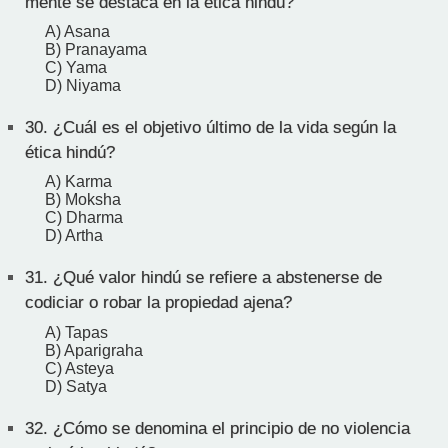
mente se destaca en la ética hindú?
A) Asana
B) Pranayama
C) Yama
D) Niyama
30.
¿Cuál es el objetivo último de la vida según la
ética hindú?
A) Karma
B) Moksha
C) Dharma
D) Artha
31.
¿Qué valor hindú se refiere a abstenerse de
codiciar o robar la propiedad ajena?
A) Tapas
B) Aparigraha
C) Asteya
D) Satya
32.
¿Cómo se denomina el principio de no violencia