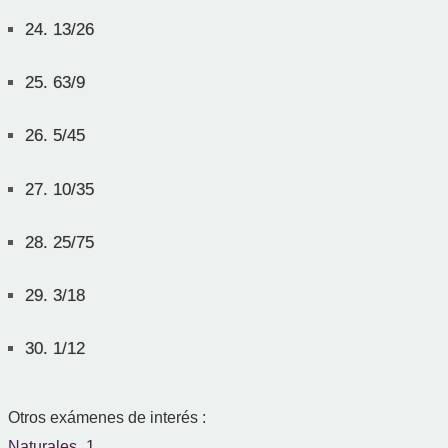
24.
13/26
25.
63/9
26.
5/45
27.
10/35
28.
25/75
29.
3/18
30.
1/12
Otros exámenes de interés :
Naturales_1