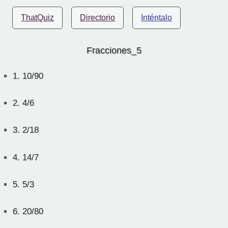
ThatQuiz
Directorio
Inténtalo
Fracciones_5
1.
10/90
2.
4/6
3.
2/18
4.
14/7
5.
5/3
6.
20/80