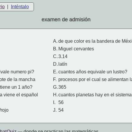
rio
|
Inténtalo
examen de admisión
A.
de que color es la bandera de Méx
B.
Miguel cervantes
C.
3.14
D.
latín
ivale numero pi?
E.
cuantos años equivale un lustro?
jote de la mancha
F.
procesos por el cual se alimentan l
 tiene un 1 año?
G.
365
a viene el español
H.
cuantos planetas hay en el sistema
I.
56
/rojo
J.
54
hat Quiz
— donde se practican las matemáticas.