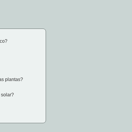
ico?
as plantas?
 solar?