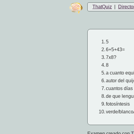
ThatQuiz
|
Directo
1.
5
2.
6+5+43=
3.
7x8?
4.
8
5.
a cuanto equ
6.
autor del qui
7.
cuantos días
8.
de que lengu
9.
fotosíntesis
10.
verde/blanco
Examen creado con
T