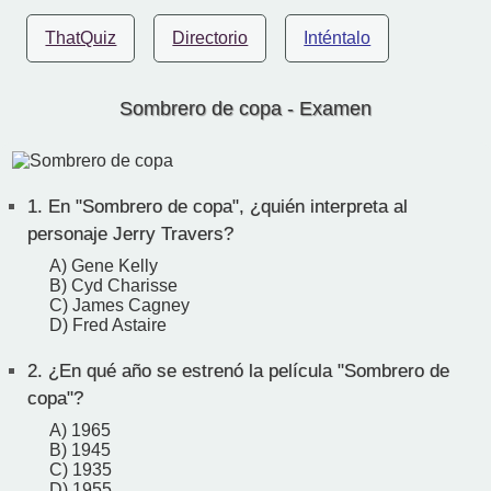
ThatQuiz
Directorio
Inténtalo
Sombrero de copa - Examen
1.
En "Sombrero de copa", ¿quién interpreta al
personaje Jerry Travers?
A) Gene Kelly
B) Cyd Charisse
C) James Cagney
D) Fred Astaire
2.
¿En qué año se estrenó la película "Sombrero de
copa"?
A) 1965
B) 1945
C) 1935
D) 1955