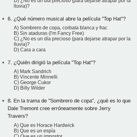
D) ¿No es un día precioso (para dejarse atrapar por la
lluvia)?
6.
¿Qué número musical abre la película "Top Hat"?
A) Sombrero de copa, corbata blanca y frac
B) Sin ataduras (I'm Fancy Free)
C) ¿No es un día precioso (para dejarse atrapar por la
lluvia)?
D) Cara a cara
7.
¿Quién dirigió la película "Top Hat"?
A) Mark Sandrich
B) Vincente Minnelli
C) George Cukor
D) Billy Wilder
8.
En la trama de "Sombrero de copa", ¿qué es lo que
Dale Tremont cree erróneamente sobre Jerry
Travers?
A) Que es Horace Hardwick
B) Que es un espía
C) Que es un impostor