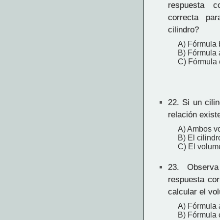
respuesta c
correcta pa
cilindro?
A) Fórmula 
B) Fórmula 
C) Fórmula 
22.
Si un cili
relación exis
A) Ambos vo
B) El cilind
C) El volume
23.
Observa 
respuesta cor
calcular el v
A) Fórmula 
B) Fórmula 