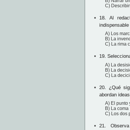
B) Narrar u
C) Describir
18.
Al redact
indispensable 
A) Los marc
B) La invenc
C) La rima c
19.
Selecciona
A) La desisió
B) La decisió
C) La decició
20.
¿Qué sign
abordan ideas
A) El punto 
B) La coma (
C) Los dos p
21.
Observa 