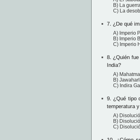
B) La guerra
C) La desobe
7.
¿De qué imp
A) Imperio 
B) Imperio B
C) Imperio 
8.
¿Quién fue e
India?
A) Mahatma
B) Jawaharl
C) Indira G
9.
¿Qué tipo d
temperatura y
A) Disoluci
B) Disoluci
C) Disolució
10.
¿Cómo se 