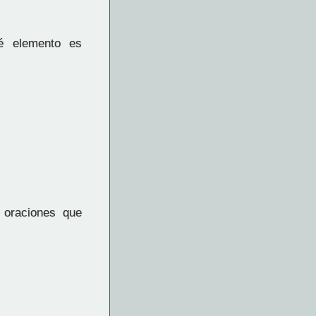
é elemento es
.
 oraciones que