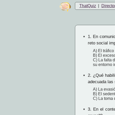
ThatQuiz
|
Directo
1.
En comunida
reto social im
A) El tráfic
B) El exceso
C) La falta 
su entorno 
2.
¿Qué habili
adecuada las 
A) La evasió
B) El seden
C) La toma 
3.
En el conte