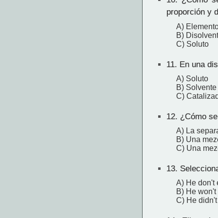
proporción y d
A) Element
B) Disolven
C) Soluto
11.
En una dis
A) Soluto
B) Solvente
C) Cataliza
12.
¿Cómo se d
A) La separ
B) Una mez
C) Una mezc
13.
Selecciona
A) He don't 
B) He won't
C) He didn't