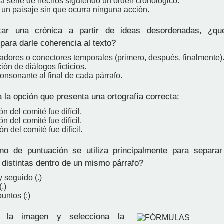
na serie de hechos siguiendo un orden cronológico.
 un paisaje sin que ocurra ninguna acción.
ar una crónica a partir de ideas desordenadas, ¿qu
para darle coherencia al texto?
adores o conectores temporales (primero, después, finalmente)
ión de diálogos ficticios.
onsonante al final de cada párrafo.
 la opción que presenta una ortografía correcta:
n del comité fue difícil.
n del comité fue difícil.
n del comité fue dificil.
o de puntuación se utiliza principalmente para separar
 distintas dentro de un mismo párrafo?
y seguido (.)
,)
untos (:)
la imagen y selecciona la