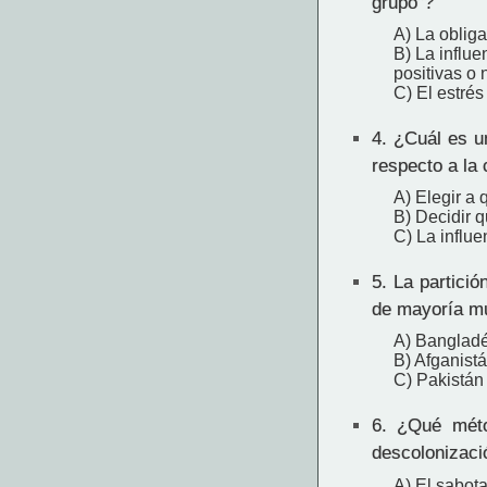
grupo"?
A) La obliga
B) La influ
positivas o 
C) El estré
4.
¿Cuál es un
respecto a la 
A) Elegir a q
B) Decidir q
C) La influe
5.
La partición
de mayoría mu
A) Banglad
B) Afganist
C) Pakistán
6.
¿Qué métod
descolonizació
A) El sabota