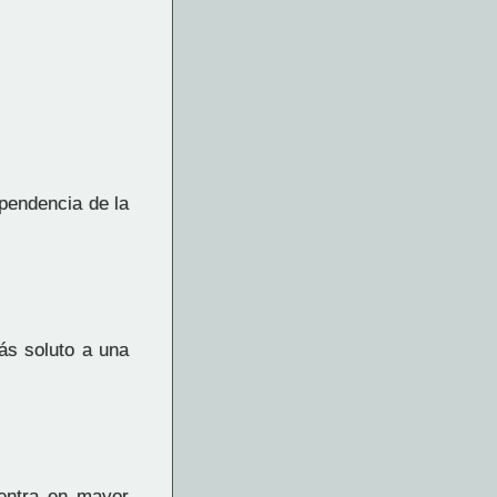
ependencia de la
ás soluto a una
entra en mayor