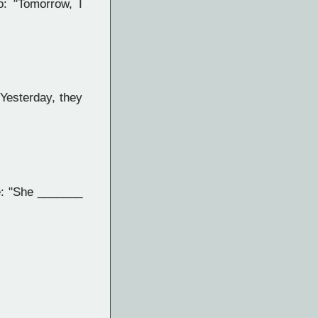
o: "Tomorrow, I
"Yesterday, they
e: "She _______