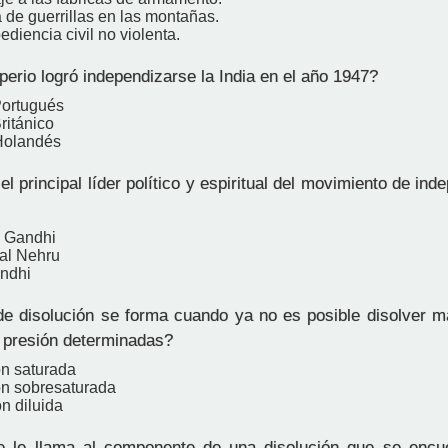
 de guerrillas en las montañas.
diencia civil no violenta.
erio logró independizarse la India en el año 1947?
Portugués
ritánico
Holandés
l principal líder político y espiritual del movimiento de ind
 Gandhi
al Nehru
andhi
e disolución se forma cuando ya no es posible disolver m
 presión determinadas?
ón saturada
ón sobresaturada
n diluida
le llama al componente de una disolución que se encu