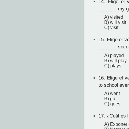
14.
Elige el v
_______ my g
A) visited
B) will visit
C) visit
15.
Elige el v
_______ socce
A) played
B) will play
C) plays
16.
Elige el v
to school eve
A) went
B) go
C) goes
17.
¿Cuál es la
A) Exponer d