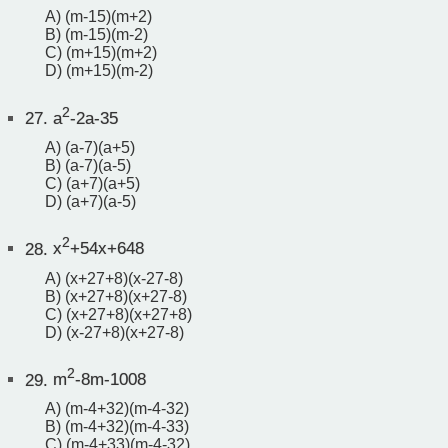
A) (m-15)(m+2)
B) (m-15)(m-2)
C) (m+15)(m+2)
D) (m+15)(m-2)
2
27.
a
-2a-35
A) (a-7)(a+5)
B) (a-7)(a-5)
C) (a+7)(a+5)
D) (a+7)(a-5)
2
28.
x
+54x+648
A) (x+27+8)(x-27-8)
B) (x+27+8)(x+27-8)
C) (x+27+8)(x+27+8)
D) (x-27+8)(x+27-8)
2
29.
m
-8m-1008
A) (m-4+32)(m-4-32)
B) (m-4+32)(m-4-33)
C) (m-4+33)(m-4-32)