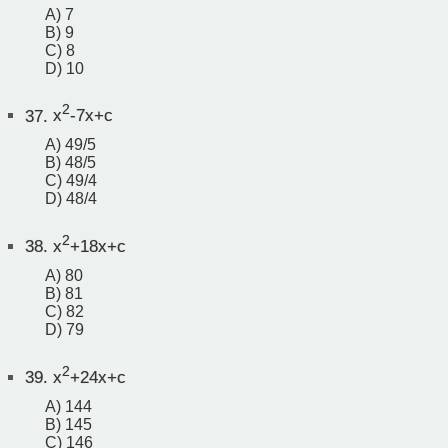
A) 7
B) 9
C) 8
D) 10
2
37.
x
-7x+c
A) 49/5
B) 48/5
C) 49/4
D) 48/4
2
38.
x
+18x+c
A) 80
B) 81
C) 82
D) 79
2
39.
x
+24x+c
A) 144
B) 145
C) 146