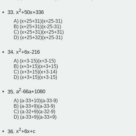
2
33.
x
+50x+336
A) (x+25+31)(x+25-31)
B) (x+25+31)(x-25-31)
C) (x+25+31)(x+25+31)
D) (x+25+32)(x+25-31)
2
34.
x
+6x-216
A) (x+3-15)(x+3-15)
B) (x+3+15)(x+3+15)
C) (x+3+15)(x+3-14)
D) (x+3+15)(x+3-15)
2
35.
a
-66a+1080
A) (a-33+10)(a-33-9)
B) (a-33+9)(a-33-9)
C) (a-32+9)(a-32-9)
D) (a-33+9)(a-33+9)
2
36.
x
+6x+c