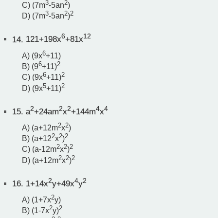
3
2
C) (7m
-5an
)
3
2
2
D) (7m
-5an
)
6
12
14.
121+198x
+81x
6
A) (9x
+11)
6
2
B) (9
+11)
6
2
C) (9x
+11)
5
2
D) (9x
+11)
2
2
2
4
4
15.
a
+24am
x
+144m
x
2
2
A) (a+12m
x
)
2
2
2
B) (a+12
x
)
2
2
2
C) (a-12m
x
)
2
2
2
D) (a+12m
x
)
2
4
2
16.
1+14x
y+49x
y
2
A) (1+7x
y)
2
2
B) (1-7x
y)