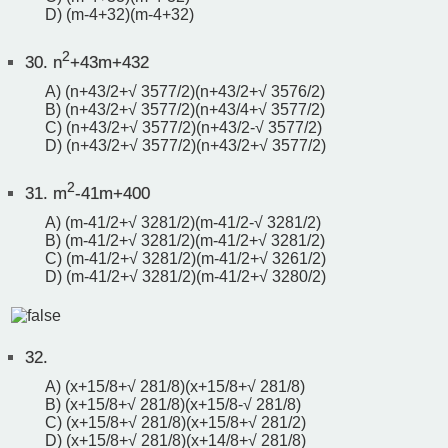
D) (m-4+32)(m-4+32)
2
30.
n
+43m+432
A) (n+43/2+√ 3577/2)(n+43/2+√ 3576/2)
B) (n+43/2+√ 3577/2)(n+43/4+√ 3577/2)
C) (n+43/2+√ 3577/2)(n+43/2-√ 3577/2)
D) (n+43/2+√ 3577/2)(n+43/2+√ 3577/2)
2
31.
m
-41m+400
A) (m-41/2+√ 3281/2)(m-41/2-√ 3281/2)
B) (m-41/2+√ 3281/2)(m-41/2+√ 3281/2)
C) (m-41/2+√ 3281/2)(m-41/2+√ 3261/2)
D) (m-41/2+√ 3281/2)(m-41/2+√ 3280/2)
32.
A) (x+15/8+√ 281/8)(x+15/8+√ 281/8)
B) (x+15/8+√ 281/8)(x+15/8-√ 281/8)
C) (x+15/8+√ 281/8)(x+15/8+√ 281/2)
D) (x+15/8+√ 281/8)(x+14/8+√ 281/8)