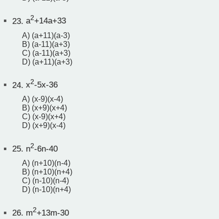
2
23.
a
+14a+33
A) (a+11)(a-3)
B) (a-11)(a+3)
C) (a-11)(a+3)
D) (a+11)(a+3)
2
24.
x
-5x-36
A) (x-9)(x-4)
B) (x+9)(x+4)
C) (x-9)(x+4)
D) (x+9)(x-4)
2
25.
n
-6n-40
A) (n+10)(n-4)
B) (n+10)(n+4)
C) (n-10)(n-4)
D) (n-10)(n+4)
2
26.
m
+13m-30