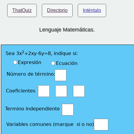
ThatQuiz
Directorio
Inténtalo
Lenguaje Matemáticas.
2
Sea 3x
+2xy-6y=8, indique si:
Expresión
Ecuación
Número de término: 
Coeficientes 
Termino independiente
Variables comunes (marque  si o no)