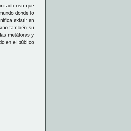
rincado uso que
 mundo donde lo
ifica existir en
 sino también su
adas metáforas y
do en el público