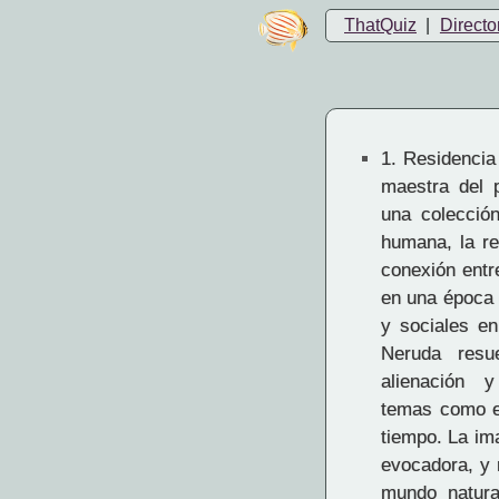
ThatQuiz
|
Directo
1.
Residencia 
maestra del 
una colecció
humana, la re
conexión entre
en una época 
y sociales en
Neruda resu
alienación 
temas como el
tiempo. La im
evocadora, y r
mundo natura