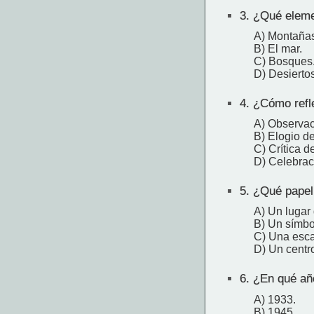
3.
¿Qué elemen
A) Montañas
B) El mar.
C) Bosques
D) Desiertos
4.
¿Cómo refle
A) Observac
B) Elogio de
C) Crítica de
D) Celebraci
5.
¿Qué papel
A) Un lugar
B) Un símbo
C) Una esca
D) Un centro
6.
¿En qué año
A) 1933.
B) 1945.