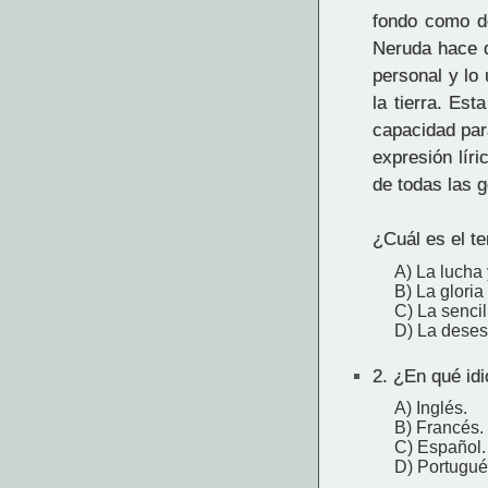
fondo como de
Neruda hace d
personal y lo 
la tierra. Est
capacidad para
expresión lír
de todas las 
¿Cuál es el te
A) La lucha 
B) La gloria
C) La sencil
D) La deses
2.
¿En qué idio
A) Inglés.
B) Francés.
C) Español.
D) Portugué