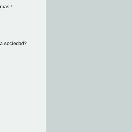
oemas?
la sociedad?