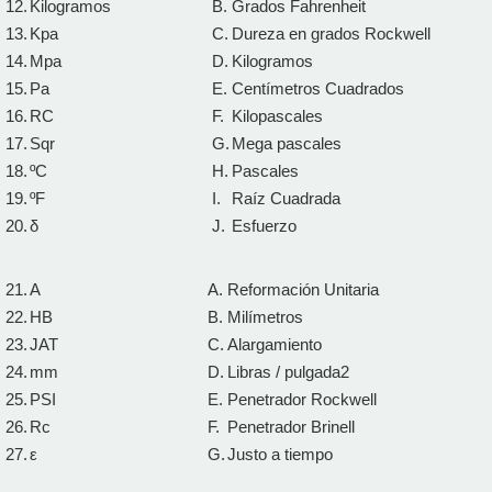
12.
Kilogramos
B.
Grados Fahrenheit
13.
Kpa
C.
Dureza en grados Rockwell
14.
Mpa
D.
Kilogramos
15.
Pa
E.
Centímetros Cuadrados
16.
RC
F.
Kilopascales
17.
Sqr
G.
Mega pascales
18.
ºC
H.
Pascales
19.
ºF
I.
Raíz Cuadrada
20.
δ
J.
Esfuerzo
21.
A
A.
Reformación Unitaria
22.
HB
B.
Milímetros
23.
JAT
C.
Alargamiento
24.
mm
D.
Libras / pulgada2
25.
PSI
E.
Penetrador Rockwell
26.
Rc
F.
Penetrador Brinell
27.
ε
G.
Justo a tiempo