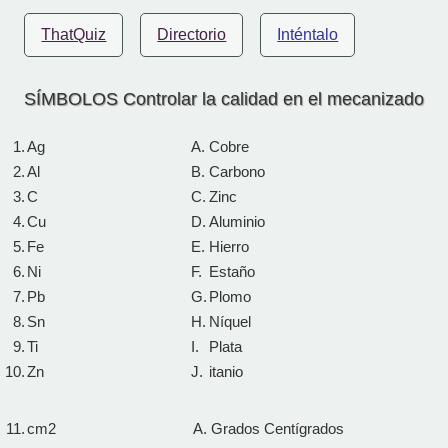
ThatQuiz
Directorio
Inténtalo
SÍMBOLOS Controlar la calidad en el mecanizado
1.
Ag
A.
Cobre
2.
Al
B.
Carbono
3.
C
C.
Zinc
4.
Cu
D.
Aluminio
5.
Fe
E.
Hierro
6.
Ni
F.
Estaño
7.
Pb
G.
Plomo
8.
Sn
H.
Níquel
9.
Ti
I.
Plata
10.
Zn
J.
itanio
11.
cm2
A.
Grados Centígrados