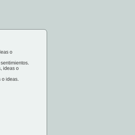
deas o
 sentimientos.
, ideas o
 o ideas.