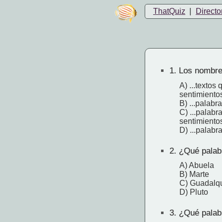
ThatQuiz
|
Directo
1.
Los nombres
A) ...textos
sentimiento
B) ...palabr
C) ...palabr
sentimiento
D) ...palabr
2.
¿Qué palabr
A) Abuela
B) Marte
C) Guadalqu
D) Pluto
3.
¿Qué palabr