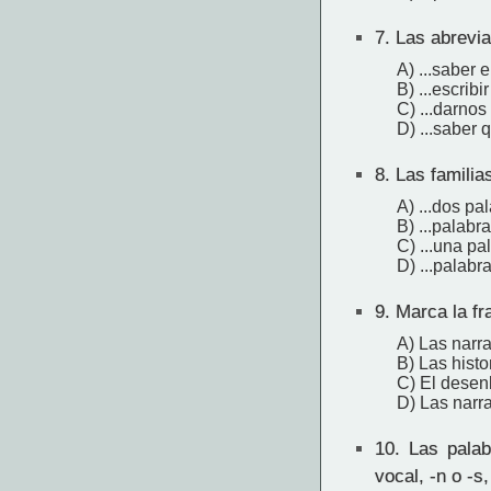
7.
Las abreviat
A) ...saber 
B) ...escrib
C) ...darno
D) ...saber 
8.
Las familias
A) ...dos pa
B) ...palabr
C) ...una pa
D) ...palabr
9.
Marca la fra
A) Las narra
B) Las histo
C) El desenl
D) Las narra
10.
Las palabr
vocal, -n o -s