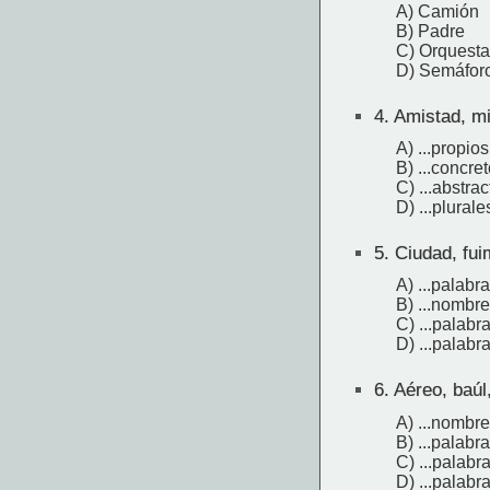
A) Camión
B) Padre
C) Orquesta
D) Semáfor
4.
Amistad, mi
A) ...propios
B) ...concret
C) ...abstrac
D) ...plurale
5.
Ciudad, fui
A) ...palabr
B) ...nombr
C) ...palabr
D) ...palabra
6.
Aéreo, baúl,
A) ...nombre
B) ...palabr
C) ...palabr
D) ...palabra