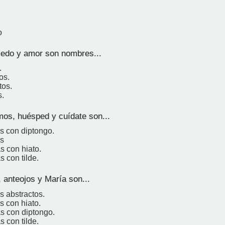
o
edo y amor son nombres...
.
os.
tos.
s.
mos, huésped y cuídate son...
as con diptongo.
es
as con hiato.
s con tilde.
 anteojos y María son...
s abstractos.
as con hiato.
as con diptongo.
s con tilde.