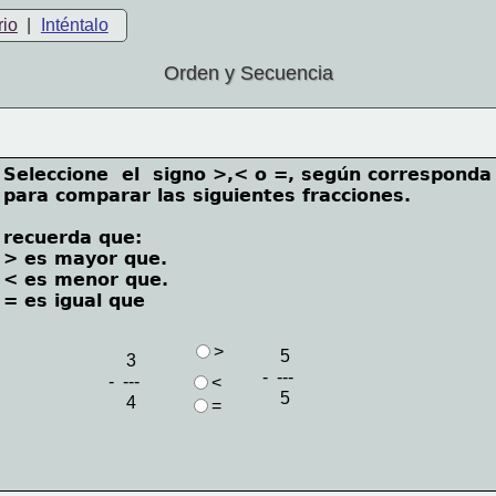
rio
|
Inténtalo
Orden y Secuencia
Seleccione  el  signo >,< o =, según corresponda 
para comparar las siguientes fracciones.
recuerda que:
> es mayor que.   
< es menor que. 
= es igual que
>
    5
    3
-  ---
-  ---
<
    5
    4
=