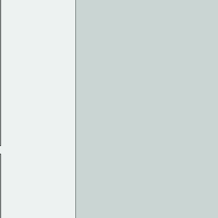
  
  