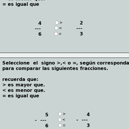
= es igual que
>
  2
  4
<
---
---
  3
  6
=
Seleccione  el  signo >,< o =, según corresponda
para comparar las siguientes fracciones.
recuerda que:
> es mayor que.   
< es menor que. 
= es igual que
>
      4
      5
<
-  ---
-  ---
      3
      6
=