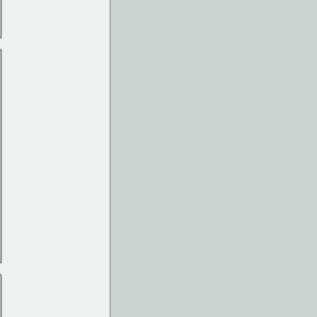
  
  