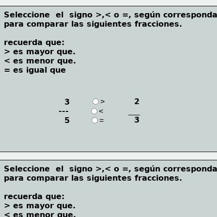
Seleccione  el  signo >,< o =, según corresponda
para comparar las siguientes fracciones.
recuerda que:
> es mayor que.   
< es menor que. 
= es igual que
  2
  3
>
___
---
<
  3
  5 
=
Seleccione  el  signo >,< o =, según corresponda
para comparar las siguientes fracciones.
recuerda que:
> es mayor que.   
< es menor que. 