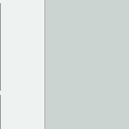
  
  