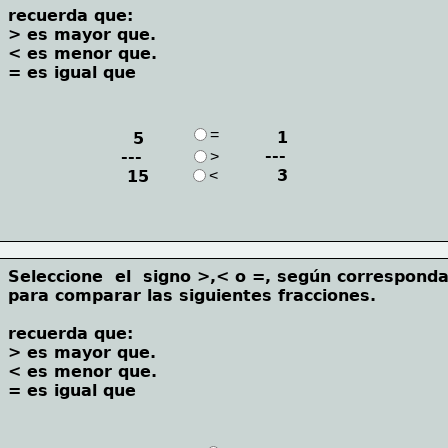
recuerda que:
> es mayor que.   
< es menor que. 
= es igual que
=
  1
  5
---
---
>
  3
 15
<
Seleccione  el  signo >,< o =, según corresponda
para comparar las siguientes fracciones.
recuerda que:
> es mayor que.   
< es menor que. 
= es igual que