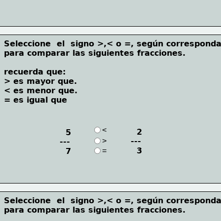
Seleccione  el  signo >,< o =, según corresponda
para comparar las siguientes fracciones.
recuerda que:
> es mayor que.   
< es menor que. 
= es igual que
<
  2
  5
>
---
---
  3
  7
=
Seleccione  el  signo >,< o =, según corresponda
para comparar las siguientes fracciones.