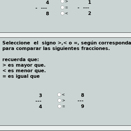
>
      1
      4
=
-  ---
-  ---
      2
      8
<
Seleccione  el  signo >,< o =, según corresponda
para comparar las siguientes fracciones.
recuerda que:
> es mayor que.   
< es menor que. 
= es igual que
<
  8
  3
>
---
---
  9
  4
=