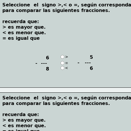
Seleccione  el  signo >,< o =, según corresponda
para comparar las siguientes fracciones.
recuerda que:
> es mayor que.   
< es menor que. 
= es igual que
>
       5
      6
-   ---
-  ---
=
<
       6
      8
Seleccione  el  signo >,< o =, según corresponda
para comparar las siguientes fracciones.
recuerda que:
> es mayor que.   
< es menor que. 