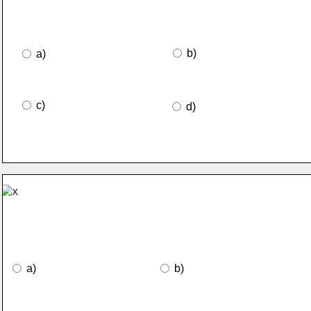
 b)
 a)
 c)
 d)
 a)
 b)