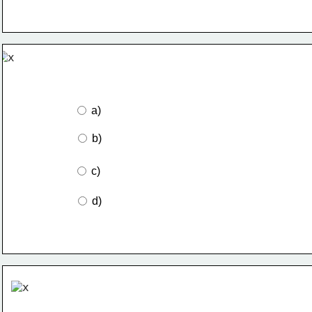
 a)
 b)
 c)
 d)