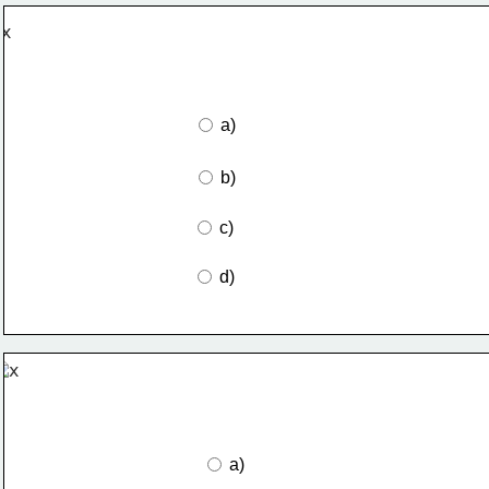
 a)
 b)
 c)
 d)
 a)