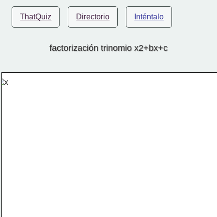
ThatQuiz
Directorio
Inténtalo
factorización trinomio x2+bx+c