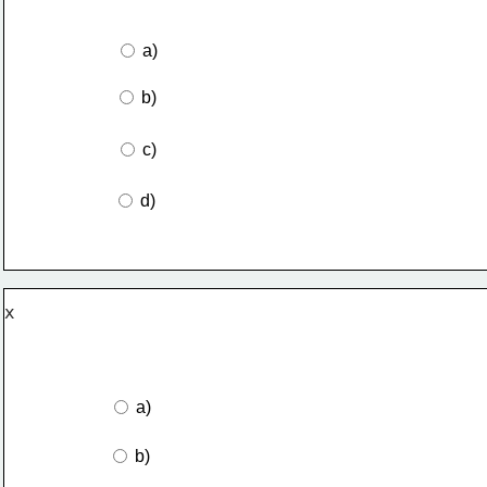
 a)
 b)
 c)
 d)
 a) 
 b)