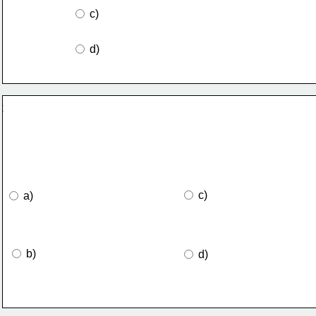
 c)
 d)
 c)
 a)
 b)
 d)