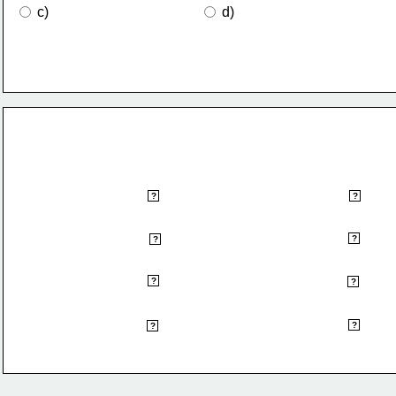
 c)
 d)
N
T
?
?
N
T
?
?
N
T
?
?
N
T
?
?