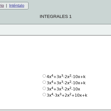
rio
|
Inténtalo
INTEGRALES 1
4
3
2
4x
+3x
-2x
-10x+k
4
3
2
3x
+3x
-2x
-10x+k
4
3
2
3x
+3x
-2x
-10x
4
3
2
3x
-3x
+2x
+10x+k