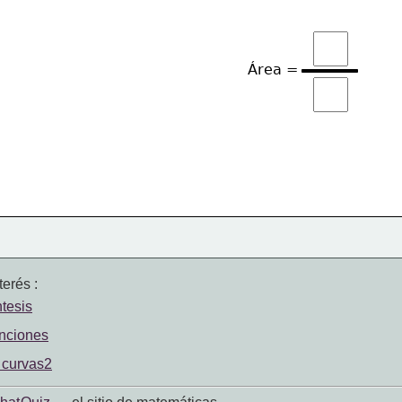
Área =
erés :
tesis
unciones
e curvas2