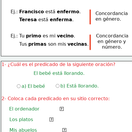
Ej.: 
Francisco
 está 
enfermo
.
Concordancia
en género.
Teresa
 está 
enferma
.
Ej.: Tu 
primo
 es mi 
vecino
.
Concordancia
 en género y
Tus 
primas
 son mis 
vecinas
.
    número.
1- ¿Cuál es el predicado de la siguiente oración?
El bebé está llorando.
b) Está llorando.
a) El bebé
2- Coloca cada predicado en su sitio correcto:
El ordenador
está estropeado.
?
Los platos
se han roto.
?
Mis abuelos
vendrán esta tarde.
?