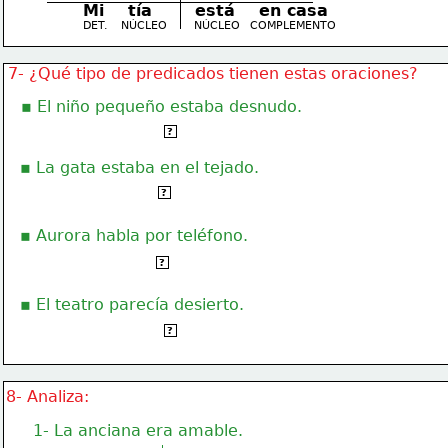
Mi    tía
está    en casa
DET.
NÚCLEO
NÚCLEO
COMPLEMENTO
7- ¿Qué tipo de predicados tienen estas oraciones?
   ▪ El niño pequeño estaba desnudo.
Oración con predicado nominal-1
?
   ▪ La gata estaba en el tejado.
Oración con predicado verbal-1
?
   ▪ Aurora habla por teléfono.
Oración con predicado verbal-2
?
   ▪ El teatro parecía desierto.
Oración con predicado nominal-2
?
8- Analiza:
1- La anciana era amable.