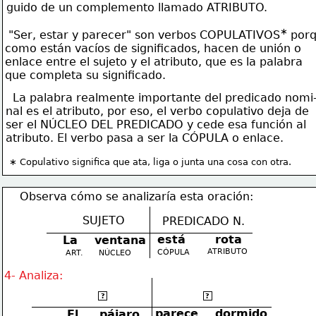
guido de un complemento llamado ATRIBUTO.
∗ 
 "Ser, estar y parecer" son verbos COPULATIVOS
por
como están vacíos de significados, hacen de unión o
enlace entre el sujeto y el atributo, que es la palabra
que completa su significado.
  La palabra realmente importante del predicado nomi
nal es el atributo, por eso, el verbo copulativo deja de
ser el NÚCLEO DEL PREDICADO y cede esa función al
atributo. El verbo pasa a ser la CÓPULA o enlace.
∗ Copulativo significa que ata, liga o junta una cosa con otra.
   Observa cómo se analizaría esta oración:
SUJETO
PREDICADO N.
está       rota
La    ventana
ATRIBUTO
CÓPULA
ART.
NÚCLEO
4- Analiza:
SUJETO
PREDICADO N.
?
?
parece    dormido
El     pájaro