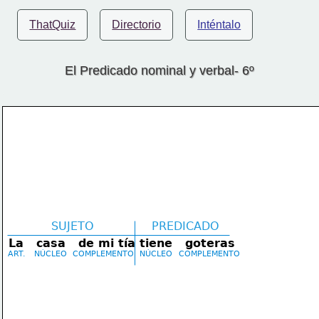
ThatQuiz
Directorio
Inténtalo
El Predicado nominal y verbal- 6º
SUJETO
PREDICADO
La   casa   de mi tía
tiene   goteras
ART.
NÚCLEO
COMPLEMENTO
NÚCLEO
COMPLEMENTO