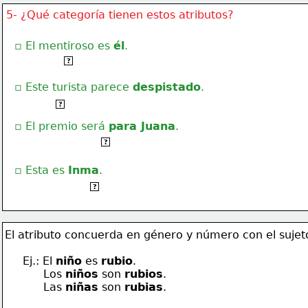
5- ¿Qué categoría tienen estos atributos?
   ▫ El mentiroso es 
él
.
Pronombre
?
   ▫ Este turista parece 
despistado
.
Adjetivo
?
   ▫ El premio será 
para Juana
.
Nombre con preposición
?
   ▫ Esta es 
Inma
.
Sustantivo o nombre
?
El atributo concuerda en género y número con el sujet
Ej.: El 
niño
 es 
rubio
.
      Los 
niños
 son 
rubios
.
      Las 
niñas
 son 
rubias
.