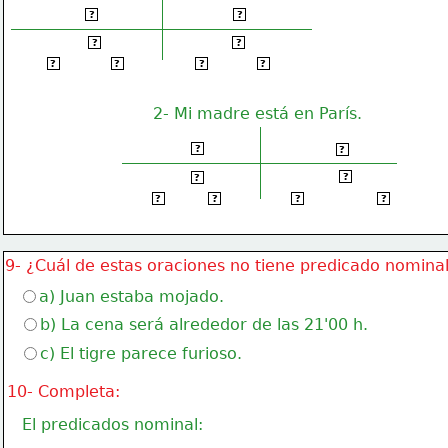
SUJETO-1
PREDICADO N. 1
?
?
La   anciana
 era   amable
?
?
ART.
NÚCLEO-1
CÓPULA
ATRIBUTO
?
?
?
?
2- Mi madre está en París.
SUJETO-2
PREDICADO V. 2
?
?
   está      en París
Mi    madre
?
?
DET.
NÚCLEO-2S
NÚCLEO-2P
COMPLEMENTO
?
?
?
?
9- ¿Cuál de estas oraciones no tiene predicado nomina
a) Juan estaba mojado.
b) La cena será alrededor de las 21'00 h.
c) El tigre parece furioso.
10- Completa:
El predicados nominal: