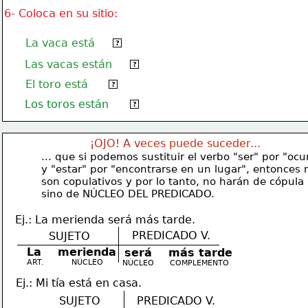
6- Coloca en su sitio:
La vaca está
gorda.
?
Las vacas están
gordas.
?
El toro está
gordo.
?
Los toros están
gordos.
?
¡OJO! A veces puede suceder...
... que si podemos sustituir el verbo "ser" por "ocur
y "estar" por "encontrarse en un lugar", entonces 
son copulativos y por lo tanto, no harán de cópula
sino de NÚCLEO DEL PREDICADO.
   Ej.: La merienda será más tarde.
PREDICADO V.
SUJETO
La    merienda
será    más tarde
ART.
NÚCLEO
NÚCLEO
COMPLEMENTO
Ej.: Mi tía está en casa.
SUJETO
PREDICADO V.