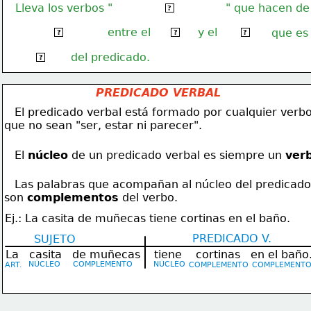
Lleva los verbos "
" que hacen de
ser, estar o parecer
?
entre el
y el
enlace o cópula
sujeto
atributo
que es
?
?
?
del predicado.
el núcleo
?
PREDICADO VERBAL
   El predicado verbal está formado por cualquier verb
que no sean "ser, estar ni parecer".
   El 
núcleo
 de un predicado verbal es siempre un 
ver
   Las palabras que acompañan al núcleo del predicado
son 
complementos
 del verbo.
Ej.: La casita de muñecas tiene cortinas en el baño.
PREDICADO V.
SUJETO
La   casita   de muñecas
tiene    cortinas   en el baño
NÚCLEO
COMPLEMENTO
NÚCLEO
ART.
COMPLEMENTO
COMPLEMENT