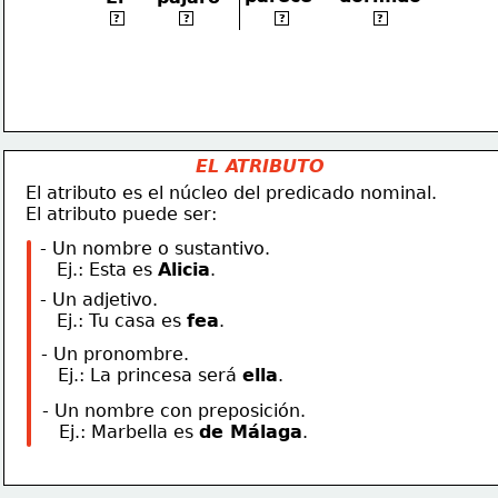
ART.
NÚCLEO
CÓPULA
ATRIBUTO
?
?
?
?
EL ATRIBUTO
   El atributo es el núcleo del predicado nominal.
   El atributo puede ser:
- Un nombre o sustantivo.
   Ej.: Esta es 
Alicia
.
- Un adjetivo.
   Ej.: Tu casa es 
fea
.
- Un pronombre.
   Ej.: La princesa será 
ella
.
- Un nombre con preposición.
   Ej.: Marbella es 
de Málaga
.