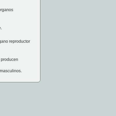
órganos
e.
gano reproductor
ń producen
 masculinos.