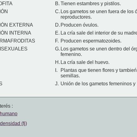
FITA
B.
Tienen estambres y pistilos.
IÓN
C.
Los gametos se unen fuera de los 
reproductores.
IÓN EXTERNA
D.
Producen óvulos.
ÓN INTERNA
E.
La cría sale del interior de su madr
ERMAFRODITAS
F.
Producen espermatozoides.
ISEXUALES
G.
Los gametos se unen dentro del ór
femenino.
H.
La cría sale del huevo.
I.
Plantas que tienen flores y tambie
semillas.
S
J.
Unión de los gametos femeninos y
erés :
o humano
densidad (fj)