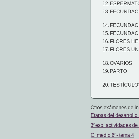
12.
ESPERMATO
13.
FECUNDAC
14.
FECUNDAC
15.
FECUNDACI
16.
FLORES H
17.
FLORES UN
18.
OVARIOS
19.
PARTO
20.
TESTÍCULO
Otros exámenes de int
Etapas del desarroll
3ºeso. actividades de 
C. medio 6º- tema 4