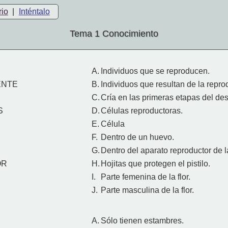
rio
|
Inténtalo
Tema 1 Conocimiento
A.
Individuos que se reproducen.
ENTE
B.
Individuos que resultan de la repro
C.
Cría en las primeras etapas del des
S
D.
Células reproductoras.
E.
Célula
F.
Dentro de un huevo.
G.
Dentro del aparato reproductor de 
OR
H.
Hojitas que protegen el pistilo.
I.
Parte femenina de la flor.
J.
Parte masculina de la flor.
A.
Sólo tienen estambres.