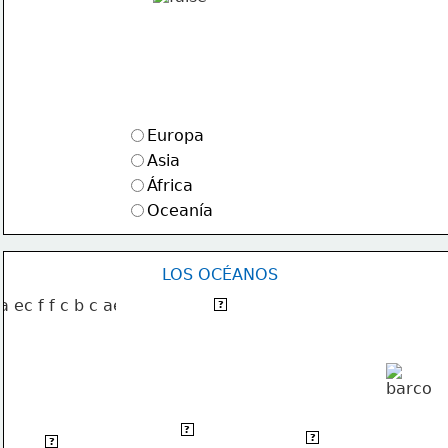
Europa
Asia
África
Oceanía
LOS OCÉANOS
OCÉANO GLACIAL ÁRTICO
?
  OCÉANO
OCÉANO
OCÉANO
?
ATLÁNTICO
?
?
 ÍNDICO