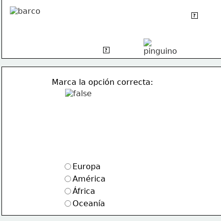
OCEANÍA
?
ANTÁRTIDA
?
Marca la opción correcta:
Europa
América
África
Oceanía