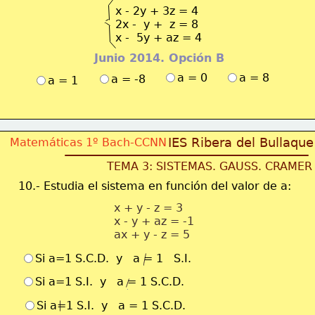
x - 2y + 3z = 4
2x -  y +  z = 8
x -  5y + az = 4 
Junio 2014. Opción B
a = 0
a = 8
a = -8
a = 1
IES Ribera del Bullaque
Matemáticas 1º Bach-CCNN
TEMA 3: SISTEMAS. GAUSS. CRAMER
10.- Estudia el sistema en función del valor de a:
x + y - z = 3
x - y + az = -1
ax + y - z = 5
Si a=1 S.C.D.  y   a = 1   S.I.
Si a=1 S.I.  y   a = 1 S.C.D.
Si a=1 S.I.  y   a = 1 S.C.D.