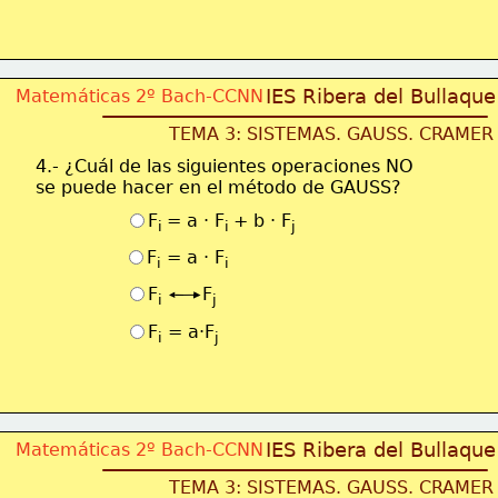
IES Ribera del Bullaque
Matemáticas 2º Bach-CCNN
TEMA 3: SISTEMAS. GAUSS. CRAMER
4.- ¿Cuál de las siguientes operaciones NO 
se puede hacer en el método de GAUSS?
F
= a · F
+ b · F
i 
i 
j
F
 = a · F
i
i
F
F
i         
j
F
 = a·F
i
j
IES Ribera del Bullaque
Matemáticas 2º Bach-CCNN
TEMA 3: SISTEMAS. GAUSS. CRAMER