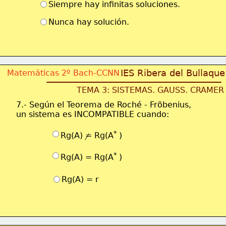
Siempre hay infinitas soluciones.
Nunca hay solución.
IES Ribera del Bullaque
Matemáticas 2º Bach-CCNN
TEMA 3: SISTEMAS. GAUSS. CRAMER
7.- Según el Teorema de Roché - Fröbenius, 
un sistema es INCOMPATIBLE cuando:
* 
Rg(A) = Rg(A
)
* 
Rg(A) = Rg(A
)
Rg(A) = r