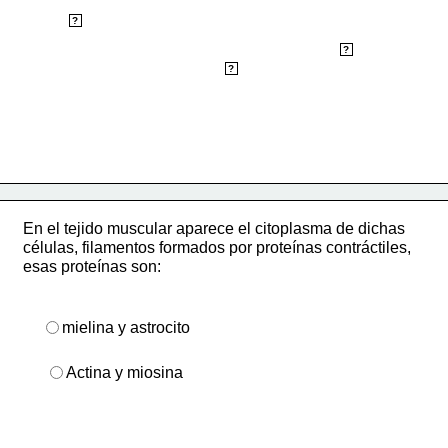
Músculo cardiáco
?
Músculo liso
?
Músculo estriado
?
En el tejido muscular aparece el citoplasma de dichas 
células, filamentos formados por proteínas contráctiles, 
esas proteínas son:
mielina y astrocito
Actina y miosina