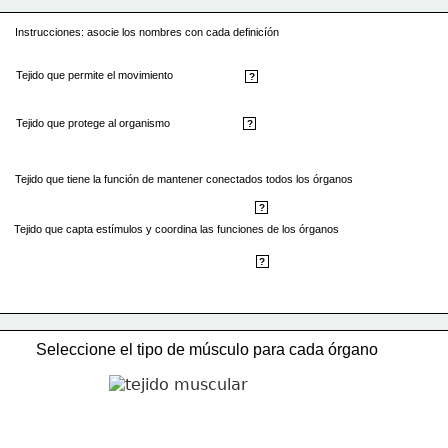
Instrucciones: asocie los nombres con cada definicíón
Tejido que permite el movimiento 
Tejido muscular
?
Tejido que protege al organismo
Tejido epitelial
?
Tejido que tiene la función de mantener conectados todos los órganos
Tejido conectivo
?
Tejido que capta estímulos y coordina las funciones de los órganos
Tejido nervioso
?
Seleccione el tipo de músculo para cada órgano