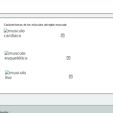
Carácterísticas de los músculos del tejido muscular
Células cortas ramificadas y estriadas, genera 
?
sus propios movimientos.
Células largas y multinucleadas, contracción individual
?
Se contraé por estimulación nerviosa.
Células ahusadas con núcleo central, tiene más actina 
?
que miosina la proporción 16:1
erés :