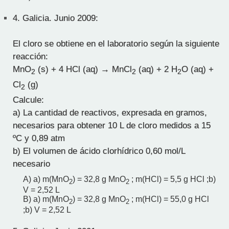
4.
Galicia. Junio 2009:
El cloro se obtiene en el laboratorio según la siguiente
reacción:
MnO
(s) + 4 HCl (aq) → MnCl
(aq) + 2 H
O (aq) +
2
2
2
Cl
(g)
2
Calcule:
a) La cantidad de reactivos, expresada en gramos,
necesarios para obtener 10 L de cloro medidos a 15
ºC y 0,89 atm
b) El volumen de ácido clorhídrico 0,60 mol/L
necesario
A) a) m(MnO
) = 32,8 g MnO
; m(HCl) = 5,5 g HCl ;b)
2
2
V = 2,52 L
B) a) m(MnO
) = 32,8 g MnO
; m(HCl) = 55,0 g HCl
2
2
;b) V = 2,52 L