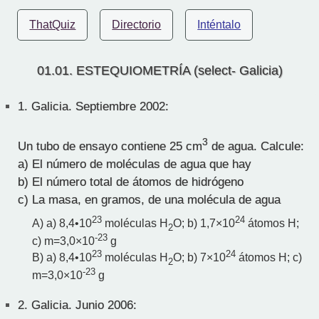
ThatQuiz
Directorio
Inténtalo
01.01. ESTEQUIOMETRÍA (select- Galicia)
1.
Galicia. Septiembre 2002:
3
Un tubo de ensayo contiene 25 cm
de agua. Calcule:
a) El número de moléculas de agua que hay
b) El número total de átomos de hidrógeno
c) La masa, en gramos, de una molécula de agua
23
24
A) a) 8,4•10
moléculas H
O; b) 1,7×10
átomos H;
2
-23
c) m=3,0×10
g
23
24
B) a) 8,4•10
moléculas H
O; b) 7×10
átomos H; c)
2
-23
m=3,0×10
g
2.
Galicia. Junio 2006: