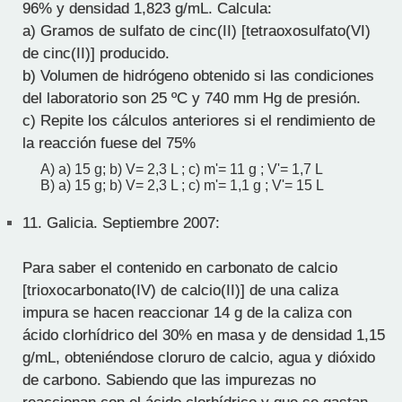
96% y densidad 1,823 g/mL. Calcula:
a) Gramos de sulfato de cinc(II) [tetraoxosulfato(VI)
de cinc(II)] producido.
b) Volumen de hidrógeno obtenido si las condiciones
del laboratorio son 25 ºC y 740 mm Hg de presión.
c) Repite los cálculos anteriores si el rendimiento de
la reacción fuese del 75%
A) a) 15 g; b) V= 2,3 L ; c) m'= 11 g ; V'= 1,7 L
B) a) 15 g; b) V= 2,3 L ; c) m'= 1,1 g ; V'= 15 L
11.
Galicia. Septiembre 2007:
Para saber el contenido en carbonato de calcio
[trioxocarbonato(IV) de calcio(II)] de una caliza
impura se hacen reaccionar 14 g de la caliza con
ácido clorhídrico del 30% en masa y de densidad 1,15
g/mL, obteniéndose cloruro de calcio, agua y dióxido
de carbono. Sabiendo que las impurezas no