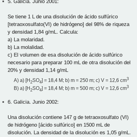
5.
Galicia. Junio 2001:
Se tiene 1 L de una disolución de ácido sulfúrico
[tetraoxosulfato(VI) de hidrógeno] del 98% de riqueza
y densidad 1,84 g/mL. Calcula:
a) La molaridad.
b) La molalidad.
c) El volumen de esa disolución de ácido sulfúrico
necesario para preparar 100 mL de otra disolución del
20% y densidad 1,14 g/mL
3
A) a) [H
SO
] = 18,4 M; b) m = 250 m; c) V = 12,6 cm
2
4
3
B) a) [H
SO
] = 18,4 M; b) m = 500 m; c) V = 12,6 cm
2
4
6.
Galicia. Junio 2002:
Una disolución contiene 147 g de tetraoxosulfato (VI)
de hidrógeno [ácido sulfúrico] en 1500 mL de
disolución. La densidad de la disolución es 1,05 g/mL.