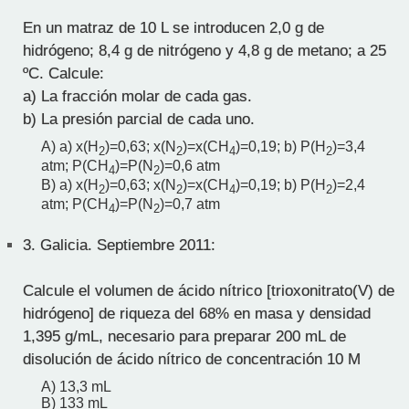
En un matraz de 10 L se introducen 2,0 g de
hidrógeno; 8,4 g de nitrógeno y 4,8 g de metano; a 25
ºC. Calcule:
a) La fracción molar de cada gas.
b) La presión parcial de cada uno.
A) a) x(H
)=0,63; x(N
)=x(CH
)=0,19; b) P(H
)=3,4
2
2
4
2
atm; P(CH
)=P(N
)=0,6 atm
4
2
B) a) x(H
)=0,63; x(N
)=x(CH
)=0,19; b) P(H
)=2,4
2
2
4
2
atm; P(CH
)=P(N
)=0,7 atm
4
2
3.
Galicia. Septiembre 2011:
Calcule el volumen de ácido nítrico [trioxonitrato(V) de
hidrógeno] de riqueza del 68% en masa y densidad
1,395 g/mL, necesario para preparar 200 mL de
disolución de ácido nítrico de concentración 10 M
A) 13,3 mL
B) 133 mL