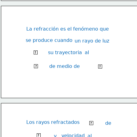
La refracción es el fenómeno que
se produce cuando
un rayo de luz
su trayectoria
al 
cambia
?
de medio de 
cambiar
propagación.
?
?
Los rayos refractados 
de
cambian
?
dirección
velocidad
y 
al 
?