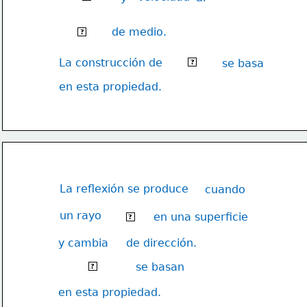
de medio.
cambiar
?
La construcción de 
lentes
se basa
?
en esta propiedad.
La reflexión se produce
cuando
un rayo
en una superficie
rebota
?
y cambia
de dirección.
Los espejos 
se basan
?
en esta propiedad.