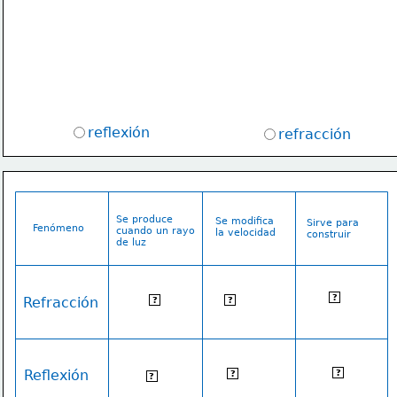
reflexión 
refracción
Se produce
Se modifica
Sirve para
Fenómeno
cuando un rayo
la velocidad
construir
de luz
modifica su
lentes
Sí
?
Refracción
?
?
trayectoria
espejos
No
Reflexión
?
rebota
?
?