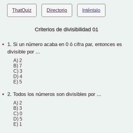
ThatQuiz
Directorio
Inténtalo
Criterios de divisibilidad 01
1.
Si un número acaba en 0 ó cifra par, entonces es
divisible por ...
A) 2
B) 7
C) 3
D) 4
E) 5
2.
Todos los números son divisibles por ...
A) 2
B) 3
C) 0
D) 5
E) 1