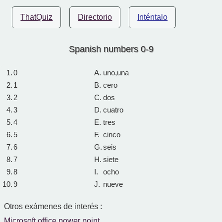
ThatQuiz
Directorio
Inténtalo
Spanish numbers 0-9
1.
0
A.
uno,una
2.
1
B.
cero
3.
2
C.
dos
4.
3
D.
cuatro
5.
4
E.
tres
6.
5
F.
cinco
7.
6
G.
seis
8.
7
H.
siete
9.
8
I.
ocho
10.
9
J.
nueve
Otros exámenes de interés :
Microsoft office power point