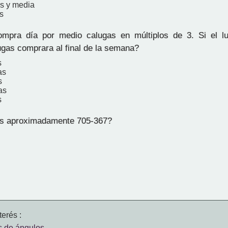
as y media
s
mpra día por medio calugas en múltiplos de 3. Si el l
gas comprara al final de la semana?
s
as
s
as
s
s aproximadamente 705-367?
erés :
s de ángulos