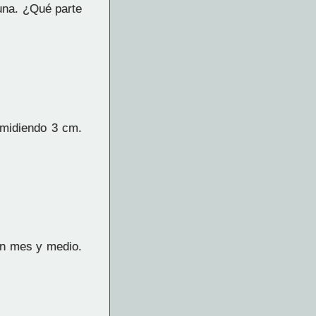
una. ¿Qué parte
 midiendo 3 cm.
 un mes y medio.