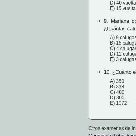
D) 40 vuelt
E) 15 vuelta
9.
Mariana co
¿Cuántas calu
A) 9 caluga
B) 15 calug
C) 4 caluga
D) 12 calug
E) 3 caluga
10.
¿Cuánto e
A) 350
B) 338
C) 400
D) 300
E) 1072
Otros exámenes de int
Geometría 07/6é. tipo