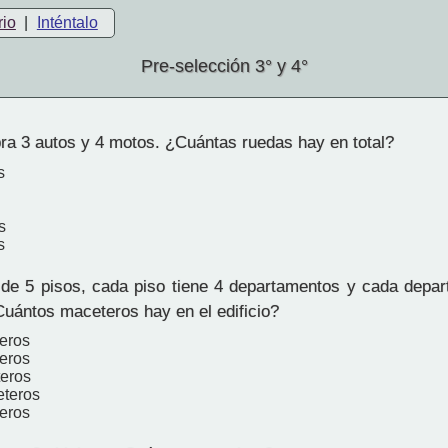
rio
|
Inténtalo
Pre-selección 3° y 4°
a 3 autos y 4 motos. ¿Cuántas ruedas hay en total?
s
s
s
 de 5 pisos, cada piso tiene 4 departamentos y cada depar
uántos maceteros hay en el edificio?
eros
eros
eros
eteros
eros