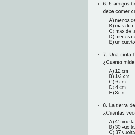
6.
6 amigos ti
debe comer ca
A) menos de
B) mas de u
C) mas de 
D) menos de
E) un cuarto
7.
Una cinta f
¿Cuanto mide 
A) 12 cm
B) 1/2 cm
C) 6 cm
D) 4 cm
E) 3cm
8.
La tierra de
¿Cuántas vece
A) 45 vuelta
B) 30 vuelta
C) 37 vuelt