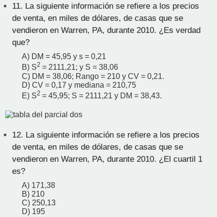
11.
La siguiente información se refiere a los precios
de venta, en miles de dólares, de casas que se
vendieron en Warren, PA, durante 2010. ¿Es verdad
que?
A) DM = 45,95 y s = 0,21
2
B) S
= 2111,21; y S = 38,06
C) DM = 38,06; Rango = 210 y CV = 0,21.
D) CV = 0,17 y mediana = 210,75
2
E) S
= 45,95; S = 2111,21 y DM = 38,43.
12.
La siguiente información se refiere a los precios
de venta, en miles de dólares, de casas que se
vendieron en Warren, PA, durante 2010. ¿El cuartil 1
es?
A) 171,38
B) 210
C) 250,13
D) 195