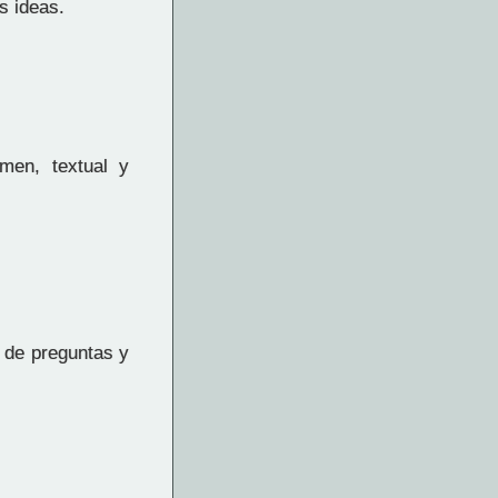
s ideas.
men, textual y
e de preguntas y