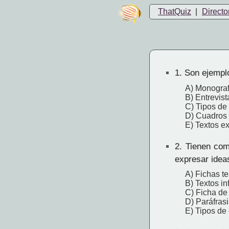
ThatQuiz
|
Directo
1.
Son ejemplos
A) Monograf
B) Entrevist
C) Tipos de 
D) Cuadros 
E) Textos ex
2.
Tienen como
expresar idea
A) Fichas t
B) Textos in
C) Ficha de 
D) Paráfrasi
E) Tipos de 