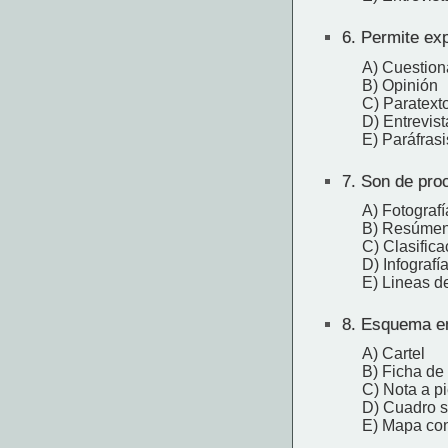
6.
Permite expr
A) Cuestion
B) Opinión
C) Paratext
D) Entrevist
E) Paráfrasi
7.
Son de proce
A) Fotografí
B) Resúme
C) Clasifica
D) Infografí
E) Lineas d
8.
Esquema en 
A) Cartel
B) Ficha de 
C) Nota a p
D) Cuadro s
E) Mapa co