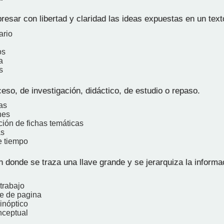
esar con libertad y claridad las ideas expuestas en un text
ario
os
a
s
so, de investigación, didáctico, de estudio o repaso.
as
nes
ción de fichas temáticas
as
e tiempo
donde se traza una llave grande y se jerarquiza la informa
trabajo
ie de pagina
inóptico
nceptual