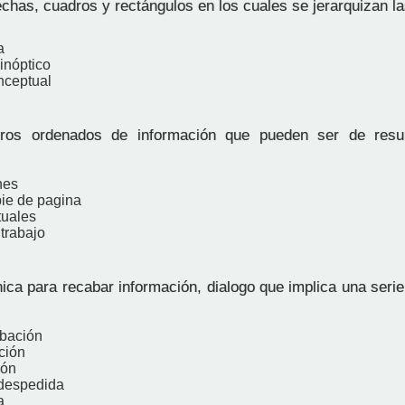
chas, cuadros y rectángulos en los cuales se jerarquizan la
a
inóptico
nceptual
ros ordenados de información que pueden ser de resu
nes
pie de pagina
tuales
trabajo
ica para recabar información, dialogo que implica una seri
bación
ción
ión
 despedida
a