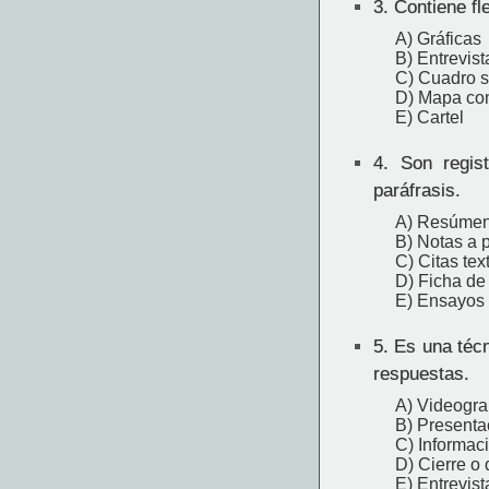
3.
Contiene fle
A) Gráficas
B) Entrevist
C) Cuadro s
D) Mapa co
E) Cartel
4.
Son regist
paráfrasis.
A) Resúme
B) Notas a 
C) Citas tex
D) Ficha de 
E) Ensayos
5.
Es una técn
respuestas.
A) Videogra
B) Presenta
C) Informac
D) Cierre o
E) Entrevist