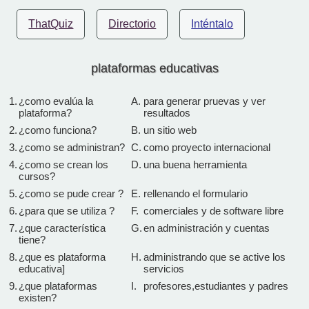
ThatQuiz
Directorio
Inténtalo
plataformas educativas
1.
¿como evalúa la
A.
para generar pruevas y ver
plataforma?
resultados
2.
¿como funciona?
B.
un sitio web
3.
¿como se administran?
C.
como proyecto internacional
4.
¿como se crean los
D.
una buena herramienta
cursos?
5.
¿como se pude crear ?
E.
rellenando el formulario
6.
¿para que se utiliza ?
F.
comerciales y de software libre
7.
¿que característica
G.
en administración y cuentas
tiene?
8.
¿que es plataforma
H.
administrando que se active los
educativa]
servicios
9.
¿que plataformas
I.
profesores,estudiantes y padres
existen?