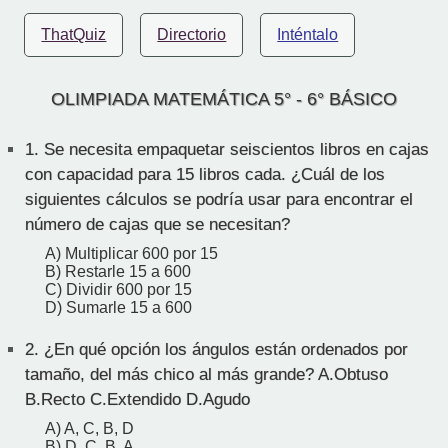
ThatQuiz
Directorio
Inténtalo
OLIMPIADA MATEMÁTICA 5° - 6° BÁSICO
1.
Se necesita empaquetar seiscientos libros en cajas
con capacidad para 15 libros cada. ¿Cuál de los
siguientes cálculos se podría usar para encontrar el
número de cajas que se necesitan?
A) Multiplicar 600 por 15
B) Restarle 15 a 600
C) Dividir 600 por 15
D) Sumarle 15 a 600
2.
¿En qué opción los ángulos están ordenados por
tamaño, del más chico al más grande? A.Obtuso
B.Recto C.Extendido D.Agudo
A) A, C, B, D
B) D, C, B, A