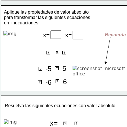
Aplique las propiedades de valor absoluto 
para transformar las siguientes ecuaciones 
en  inecuaciones:
x=
x=
Recuerda
x
<8
-8<
?
?
5
-5
x>
x<
?
?
6
x≥
-6
x≤
?
?
Resuelva las siguientes ecuaciones con valor absoluto:
x=
5
-1
?
?
,