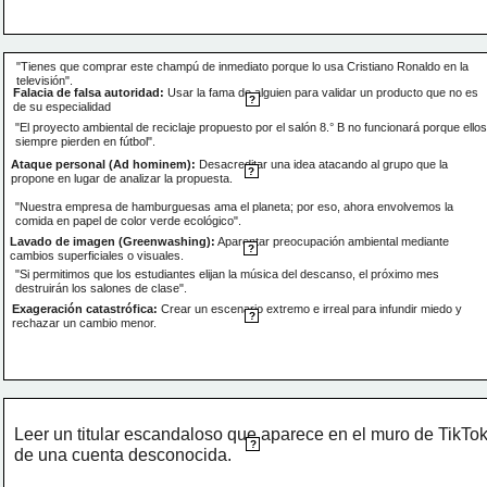
"Tienes que comprar este champú de inmediato porque lo usa Cristiano Ronaldo en la 
televisión".
Falacia de falsa autoridad:
 Usar la fama de alguien para validar un producto que no es 
?
de su especialidad
"El proyecto ambiental de reciclaje propuesto por el salón 8.° B no funcionará porque ellos 
siempre pierden en fútbol".
Ataque personal (Ad hominem):
 Desacreditar una idea atacando al grupo que la 
?
propone en lugar de analizar la propuesta.
"Nuestra empresa de hamburguesas ama el planeta; por eso, ahora envolvemos la 
comida en papel de color verde ecológico".
Lavado de imagen (Greenwashing):
 Aparentar preocupación ambiental mediante 
?
cambios superficiales o visuales.
"Si permitimos que los estudiantes elijan la música del descanso, el próximo mes 
destruirán los salones de clase".
Exageración catastrófica:
 Crear un escenario extremo e irreal para infundir miedo y 
?
rechazar un cambio menor.
Leer un titular escandaloso que aparece en el muro de TikTok
?
de una cuenta desconocida.